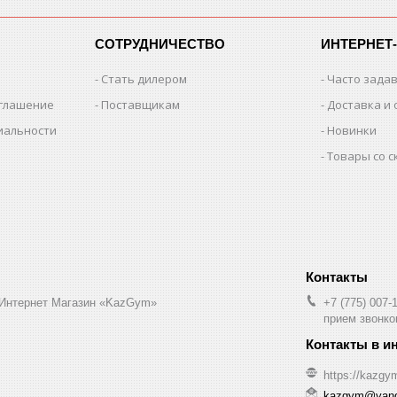
СОТРУДНИЧЕСТВО
ИНТЕРНЕТ
Стать дилером
Часто зада
оглашение
Поставщикам
Доставка и 
иальности
Новинки
Товары со 
 Интернет Магазин «KazGym»
+7 (775) 007-
прием звонков
https://kazgy
kazgym@yand