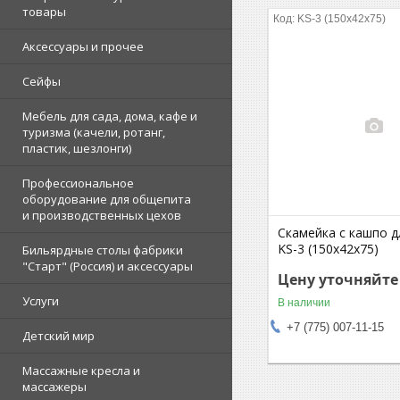
товары
KS-3 (150х42х75)
Аксессуары и прочее
Сейфы
Мебель для сада, дома, кафе и
туризма (качели, ротанг,
пластик, шезлонги)
Профессиональное
оборудование для общепита
и производственных цехов
Скамейка с кашпо д
KS-3 (150х42х75)
Бильярдные столы фабрики
"Cтарт" (Россия) и аксессуары
Цену уточняйте
Услуги
В наличии
+7 (775) 007-11-15
Детский мир
Массажные кресла и
массажеры