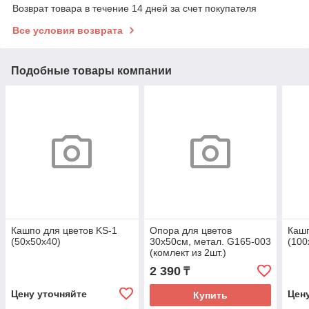
Возврат товара в течение 14 дней за счет покупателя
Все условия возврата
Подобные товары компании
Кашпо для цветов KS-1
Опора для цветов
Кашп
(50х50х40)
30х50см, метал. G165-003
(100
(комлект из 2шт.)
2 390
₸
Цену уточняйте
Цен
Купить