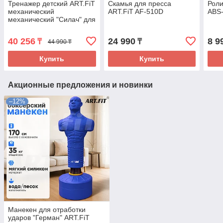
Тренажер детский ART.FiT
Скамья для пресса
Роли
механический
ART.FiT AF-510D
ABS-
механический "Силач" для
растяжки KB-05
40 256
24 990
8 9
₸
₸
44 990 ₸
Купить
Купить
Акционные предложения и новинки
–12%
Манекен для отработки
ударов "Герман" ART.FiT