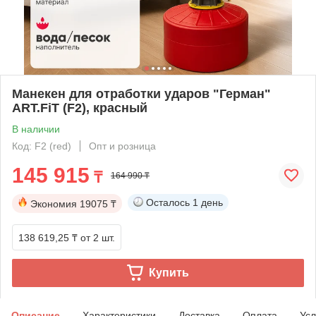
Манекен для отработки ударов "Герман"
ART.FiT (F2), красный
В наличии
Код: F2 (red)
Опт и розница
145 915
₸
164 990 ₸
Осталось
1 день
Экономия
19075 ₸
138 619,25 ₸
от 2 шт.
Купить
Описание
Характеристики
Доставка
Оплата
Усл