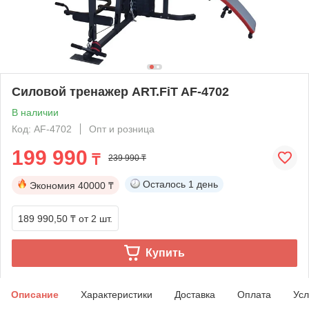
Силовой тренажер ART.FiT AF-4702
В наличии
Код: AF-4702
Опт и розница
199 990
₸
239 990 ₸
Осталось
1 день
Экономия
40000 ₸
189 990,50 ₸
от 2 шт.
Купить
Описание
Характеристики
Доставка
Оплата
Усл