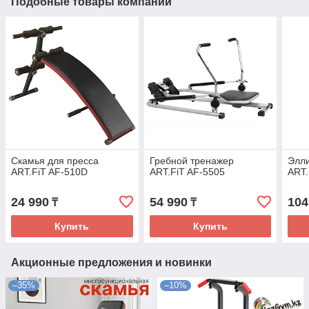
Подобные товары компании
Скамья для пресса
Гребной тренажер
Элл
ART.FiT AF-510D
ART.FiT AF-5505
ART.
24 990
54 990
104
₸
₸
Купить
Купить
Акционные предложения и новинки
–35%
–10%