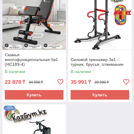
Скамья
многофункциональная 5в1
Силовой тренажер 3в1 -
(HC189-4)
турник, брусья, отжимание
В наличии
В наличии
22 878
35 991
₸
₸
34 990 ₸
39 990 ₸
Купить
Купить
–6%