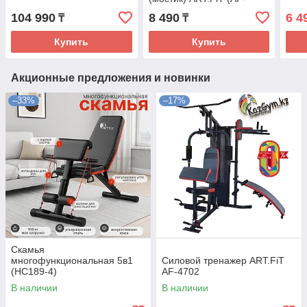
1220)
104 990
8 490
6 4
₸
₸
Купить
Купить
Акционные предложения и новинки
–33%
–17%
Скамья
многофункциональная 5в1
Силовой тренажер ART.FiT
(HC189-4)
AF-4702
В наличии
В наличии