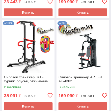
23 443
199 990
₸
₸
34 990 ₸
239 990 ₸
Купить
Купить
–10%
–6%
Силовой тренажер 3в1 -
Силовой тренажер ART.FiT
турник, брусья, отжимание
AF-4302
В наличии
В наличии
35 991
169 990
₸
₸
39 990 ₸
179 990 ₸
Купить
Купить