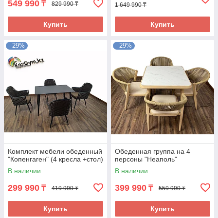
549 990
₸
829 990 ₸
1 649 990 ₸
Купить
Купить
–29%
–29%
Комплект мебели обеденный
Обеденная группа на 4
"Копенгаген" (4 кресла +стол)
персоны "Неаполь"
В наличии
В наличии
299 990
399 990
₸
₸
419 990 ₸
559 990 ₸
Купить
Купить