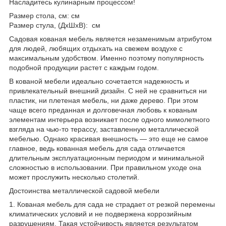
Насладитесь кулинарным процессом!
Размер стола, см: см
Размер стула, (ДхШхВ): см
Садовая кованая мебель является незаменимым атрибутом
для людей, любящих отдыхать на свежем воздухе с
максимальным удобством. Именно поэтому популярность
подобной продукции растет с каждым годом.
В кованой мебели идеально сочетается надежность и
привлекательный внешний дизайн. С ней не сравниться ни
пластик, ни плетеная мебель, ни даже дерево. При этом
чаще всего преданная и долговечная любовь к кованым
элементам интерьера возникает после одного мимолетного
взгляда на чью-то терассу, заставленную металлической
мебелью. Однако красивая внешность — это еще не самое
главное, ведь кованная мебель для сада отличается
длительным эксплуатационным периодом и минимальной
сложностью в использовании. При правильном уходе она
может прослужить несколько столетий.
Достоинства металлической садовой мебели
1. Кованая мебель для сада не страдает от резкой перемены
климатических условий и не подвержена коррозийным
разрушениям. Такая устойчивость является результатом