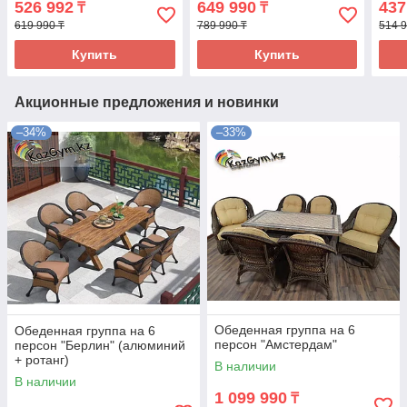
526 992
649 990
437
₸
₸
619 990 ₸
789 990 ₸
514 9
Купить
Купить
Акционные предложения и новинки
–34%
–33%
Обеденная группа на 6
Обеденная группа на 6
персон "Амстердам"
персон "Берлин" (алюминий
+ ротанг)
В наличии
В наличии
1 099 990
₸