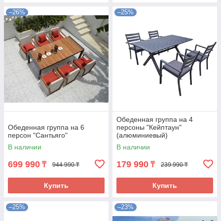
–26%
–25%
Обеденная группа на 4
Обеденная группа на 6
персоны "Кейптаун"
персон "Сантьяго"
(алюминиевый)
В наличии
В наличии
699 990
179 990
₸
₸
944 990 ₸
239 990 ₸
Купить
Купить
–25%
–23%