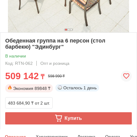
Обеденная группа на 6 персон (стол
барбекю) "Эдинбург"
В наличии
Код: RTN-062
Опт и розница
509 142
₸
598 990 ₸
Осталось
1 день
Экономия
89848 ₸
483 684,90 ₸
от 2 шт.
Купить
Описание
Характеристики
Доставка
Оплата
Усл