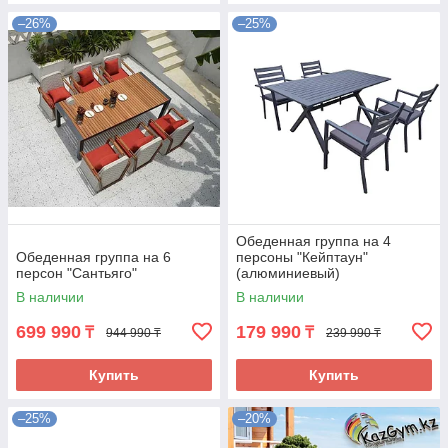
–26%
–25%
Обеденная группа на 4
Обеденная группа на 6
персоны "Кейптаун"
персон "Сантьяго"
(алюминиевый)
В наличии
В наличии
699 990
179 990
₸
₸
944 990 ₸
239 990 ₸
Купить
Купить
–25%
–20%