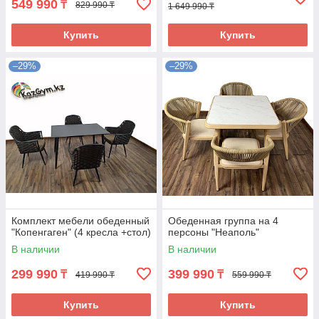
549 990
₸
829 990 ₸
1 649 990 ₸
Купить
Купить
–29%
–29%
Комплект мебели обеденный
Обеденная группа на 4
"Копенгаген" (4 кресла +стол)
персоны "Неаполь"
В наличии
В наличии
299 990
399 990
₸
₸
419 990 ₸
559 990 ₸
Купить
Купить