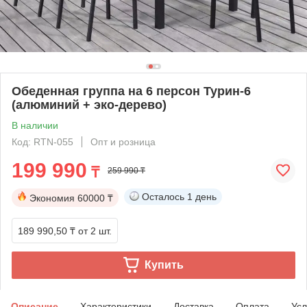
Обеденная группа на 6 персон Турин-6
(алюминий + эко-дерево)
В наличии
Код: RTN-055
Опт и розница
199 990
₸
259 990 ₸
Осталось
1 день
Экономия
60000 ₸
189 990,50 ₸
от 2 шт.
Купить
Описание
Характеристики
Доставка
Оплата
Усл