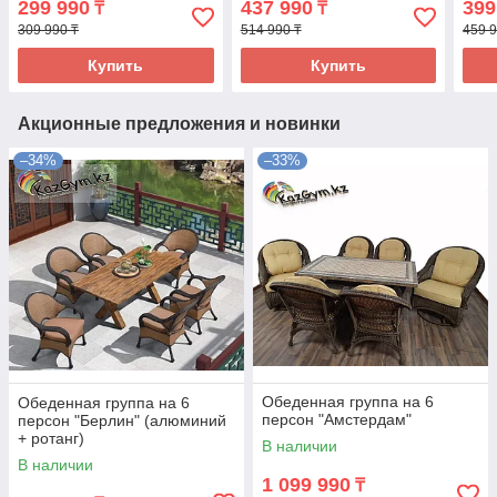
299 990
437 990
399
₸
₸
309 990 ₸
514 990 ₸
459 9
Купить
Купить
Акционные предложения и новинки
–34%
–33%
Обеденная группа на 6
Обеденная группа на 6
персон "Амстердам"
персон "Берлин" (алюминий
+ ротанг)
В наличии
В наличии
1 099 990
₸