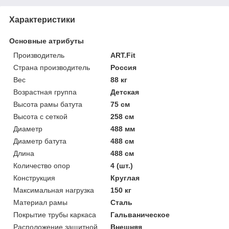
Характеристики
Основные атрибуты
Производитель
ART.Fit
Страна производитель
Россия
Вес
88 кг
Возрастная группа
Детская
Высота рамы батута
75 см
Высота с сеткой
258 см
Диаметр
488 мм
Диаметр батута
488 см
Длина
488 см
Количество опор
4 (шт.)
Конструкция
Круглая
Максимальная нагрузка
150 кг
Материал рамы
Сталь
Покрытие трубы каркаса
Гальваническое
Расположение защитной
Внешняя