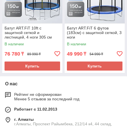
Батут ART.FiT 10ft с
Батут ART.FiT 6 футов
защитной сеткой и
(183см) с защитной сеткой, 3
лестницей, 4 ноги 305 см
ноги
В наличии
В наличии
76 780
49 990
₸
₸
89 990 ₸
54 990 ₸
Купить
Купить
О нас
Рейтинг не сформирован
Менее 5 отзывов за последний год
Работает с 11.02.2013
г. Алматы
г.Алматы, Проспект Райымбека, 212/14 к4, 44 склад,