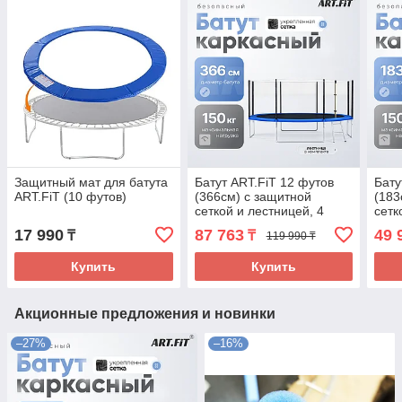
Защитный мат для батута
Батут ART.FiT 12 футов
Бату
ART.FiT (10 футов)
(366см) с защитной
(183
сеткой и лестницей, 4
сетк
ноги
17 990
87 763
49 
₸
₸
119 990 ₸
Купить
Купить
Акционные предложения и новинки
–27%
–16%