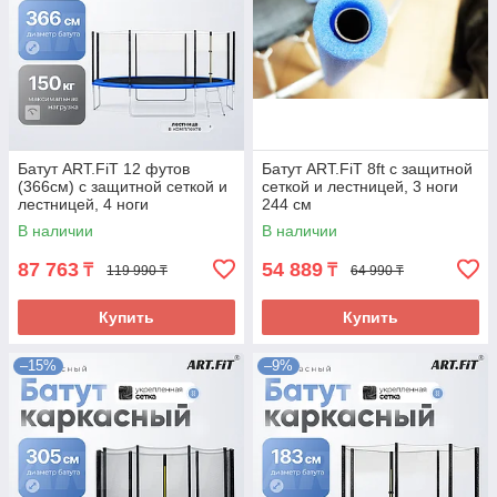
Батут ART.FiT 12 футов
Батут ART.FiT 8ft с защитной
(366см) с защитной сеткой и
сеткой и лестницей, 3 ноги
лестницей, 4 ноги
244 см
В наличии
В наличии
87 763
54 889
₸
₸
119 990 ₸
64 990 ₸
Купить
Купить
–15%
–9%