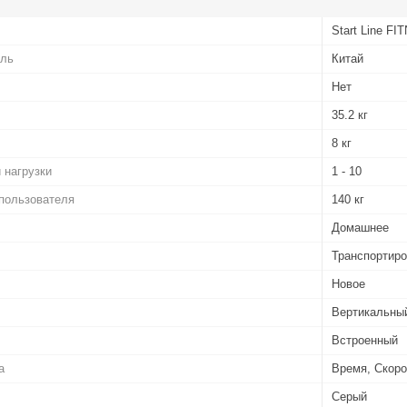
Start Line F
ель
Китай
Нет
35.2 кг
8 кг
 нагрузки
1 - 10
пользователя
140 кг
Домашнее
Транспортир
Новое
Вертикальны
Встроенный
а
Время, Скоро
Серый