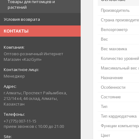
Товары для питомцев и
растений
Производитель
Условия возврата
Страна производит
Велоэргометр
КОНТАКТЫ
Вес
Вес маховика
Оптово-розничный Интернет
Количество уровней
Магазин «KazGym»
Максимальный вес 
Менеджер
Назначение
Особенности
г.Алматы, Проспект Райымбека,
Состояние
212/14 к4, 44 склад, Алматы,
Казахстан
Тип
Тип кардиодатчика
+7 (775) 007-11-15
Функции компьютер
прием звонков с 10.00 до 21.00
Цвет