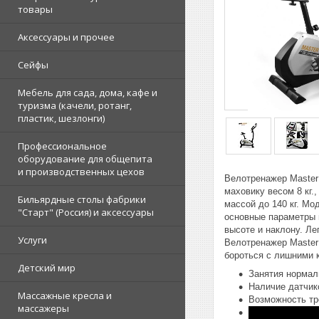
товары
Аксессуары и прочее
Сейфы
Мебель для сада, дома, кафе и
туризма (качели, ротанг,
пластик, шезлонги)
Профессиональное
оборудование для общепита
и производственных цехов
Велотренажер Master
маховику весом 8 кг.
Бильярдные столы фабрики
массой до 140 кг. Мо
"Cтарт" (Россия) и аксессуары
основные параметры в
высоте и наклону. Л
Услуги
Велотренажер Master
бороться с лишними 
Детский мир
Занятия нормал
Наличие датчик
Массажные кресла и
Возможность тр
массажеры