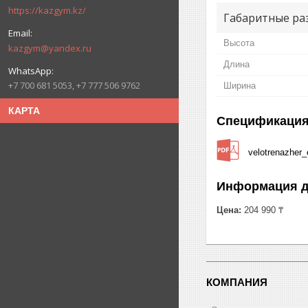
https://kazgym.kz/
Габаритные ра
Высота
kazgym@yandex.ru
Длина
+7 700 681 5053, +7 777 506 9762
Ширина
КАРТА
Спецификаци
velotrenazher_
Информация д
Цена:
204 990 ₸
КОМПАНИЯ