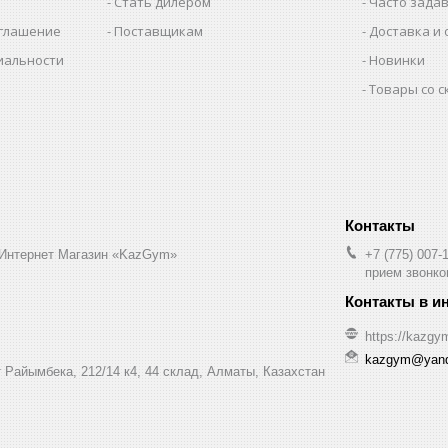
Стать дилером
Часто зада
оглашение
Поставщикам
Доставка и 
иальности
Новинки
Товары со 
 Интернет Магазин «KazGym»
+7 (775) 007-
прием звонков
https://kazgy
kazgym@yand
 Райымбека, 212/14 к4, 44 склад, Алматы, Казахстан