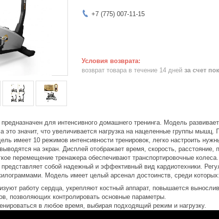
+7 (775) 007-11-15
возврат товара в течение 14 дней
за счет по
 предназначен для интенсивного домашнего тренинга. Модель развивае
, а это значит, что увеличивается нагрузка на нацеленные группы мышц
дель имеет 10 режимов интенсивности тренировок, легко настроить нужн
ыводятся на экран. Дисплей отображает время, скорость, расстояние, 
егкое перемещение тренажера обеспечивают транспортировочные колеса
 представляет собой надежный и эффективный вид кардиотехники. Регу
килограммами. Модель имеет целый арсенал достоинств, среди которых
изуют работу сердца, укрепляют костный аппарат, повышается вынослив
ов, позволяющих контролировать основные параметры.
енироваться в любое время, выбирая подходящий режим и нагрузку.