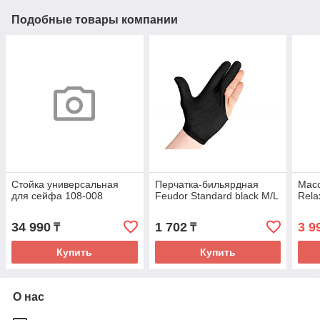
Подобные товары компании
Стойка универсальная
Перчатка-бильярдная
Масс
для сейфа 108-008
Feudor Standard black M/L
Rela
34 990
1 702
3 9
₸
₸
Купить
Купить
О нас