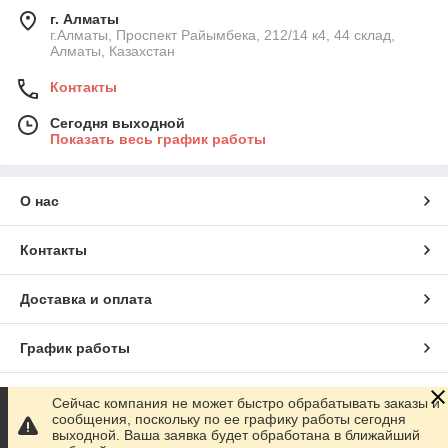
г. Алматы
г.Алматы, Проспект Райымбека, 212/14 к4, 44 склад,
Алматы, Казахстан
Контакты
Сегодня выходной
Показать весь график работы
О нас
Контакты
Доставка и оплата
График работы
Полная версия сайта
Сейчас компания не может быстро обрабатывать заказы и
сообщения, поскольку по ее графику работы сегодня
выходной. Ваша заявка будет обработана в ближайший
Сайт создан на маркетплейсе
Satu.kz