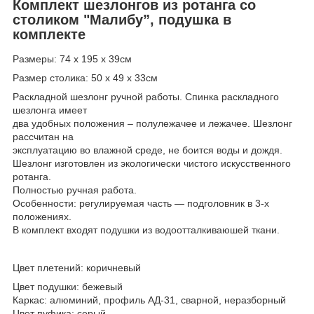
Комплект шезлонгов из ротанга со
столиком "Малибу”, подушка в
комплекте
Размеры: 74 х 195 х 39см
Размер столика: 50 х 49 х 33см
Раскладной шезлонг ручной работы. Спинка раскладного
шезлонга имеет
два удобных положения – полулежачее и лежачее. Шезлонг
рассчитан на
эксплуатацию во влажной среде, не боится воды и дождя.
Шезлонг изготовлен из экологически чистого искусственного
ротанга.
Полностью ручная работа.
Особенности: регулируемая часть ― подголовник в 3-х
положениях.
В комплект входят подушки из водоотталкиваюшей ткани.
Цвет плетений: коричневый
Цвет подушки: бежевый
Каркас: алюминий, профиль АД-31, сварной, неразборный
Цвет пуфика: серый