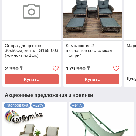
Опора для цветов
Комплект из 2-х
Марк
30х50см, метал. G165-003
шезлонгов со столиком
(комлект из 2шт.)
"Капри”
2 390
179 990
₸
₸
Цен
Купить
Купить
Акционные предложения и новинки
Распродажа
–22%
–14%