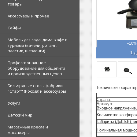
товары
Аксессуары и прочее
Сейфы
Мебель для сада, дома, кафе и
–10%
туризма (качели, ротанг,
пластик, шезлонги)
1 д
Профессиональное
оборудование для общепита
и производственных цехов
Бильярдные столы фабрики
Технические характе
"Cтарт" (Россия) и аксессуары
Страна:
Услуги
Артикул:
Входное напряжение,
Детский мир
Количество конфорок
Габариты (ДхШхВ), м
Массажные кресла и
Номинальная мощност
массажеры