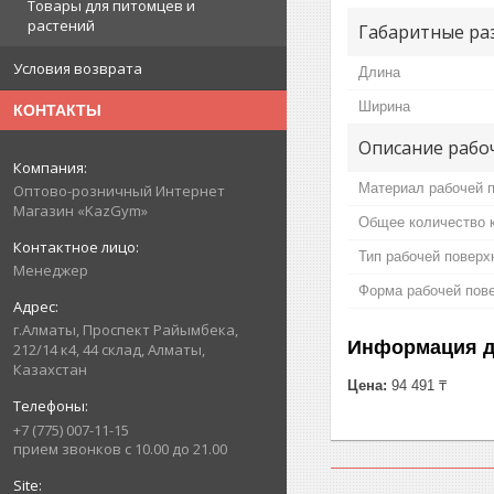
Товары для питомцев и
растений
Габаритные ра
Условия возврата
Длина
Ширина
КОНТАКТЫ
Описание рабоч
Материал рабочей 
Оптово-розничный Интернет
Магазин «KazGym»
Общее количество 
Тип рабочей поверх
Менеджер
Форма рабочей пов
г.Алматы, Проспект Райымбека,
Информация д
212/14 к4, 44 склад, Алматы,
Казахстан
Цена:
94 491 ₸
+7 (775) 007-11-15
прием звонков с 10.00 до 21.00