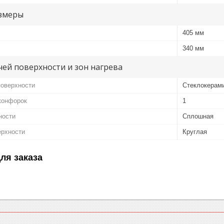
змеры
405 мм
340 мм
ей поверхности и зон нагрева
поверхности
Стеклокерам
конфорок
1
ности
Сплошная
ерхности
Круглая
ля заказа