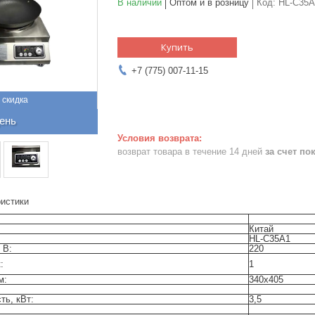
В наличии
Оптом и в розницу
Код:
HL-C35A
Купить
+7 (775) 007-11-15
ень
возврат товара в течение 14 дней
за счет по
ристики
Китай
HL-C35A1
 В:
220
:
1
м:
340х405
ь, кВт:
3,5