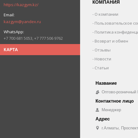
КОМПАНИЯ
https://kazgym.kz/
О компании
kazgym@yandex.ru
Пользовательское с
Политика конфиденц
+7 700 681 5053, +7 777 506 9762
Возврат и обмен
Отзывы
КАРТА
Новости
Статьи
Оптово-розничный
Менеджер
г.Алматы, Проспект