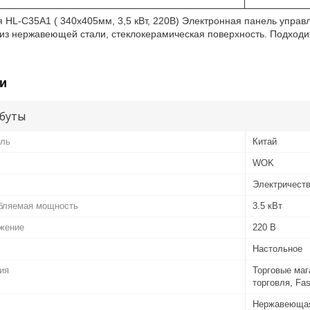
 HL-C35A1 ( 340х405мм, 3,5 кВт, 220В) Электронная панель управ
 из нержавеющей стали, стеклокерамическая поверхность. Подходит
и
буты
ель
Китай
WOK
Электричест
бляемая мощность
3.5 кВт
жение
220 В
Настольное
ия
Торговые маг
торговля, Fas
Нержавеющая