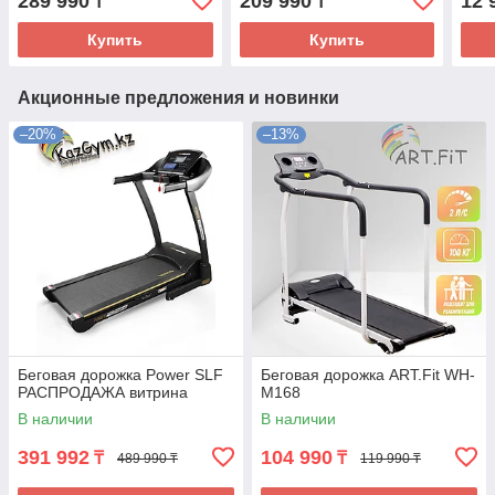
289 990
209 990
12 
₸
₸
Купить
Купить
Акционные предложения и новинки
–20%
–13%
Беговая дорожка Power SLF
Беговая дорожка ART.Fit WH-
РАСПРОДАЖА витрина
M168
В наличии
В наличии
391 992
104 990
₸
₸
489 990 ₸
119 990 ₸