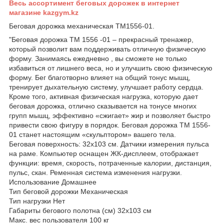
Весь ассортимент беговых дорожек в интернет
магазине kazgym.kz
Беговая дорожка механическая TM1556-01.
"Беговая дорожка TM 1556 -01 – прекрасный тренажер,
который позволит вам поддерживать отличную физическую
форму. Занимаясь ежедневно , вы сможете не только
избавиться от лишнего веса, но и улучшить свою физическую
форму. Бег благотворно влияет на общий тонус мышц,
тренирует дыхательную систему, улучшает работу сердца.
Кроме того, активная физическая нагрузка, которую дает
беговая дорожка, отлично сказывается на тонусе многих
групп мышц, эффективно «сжигает» жир и позволяет быстро
привести свою фигуру в порядок. Беговая дорожка TM 1556-
01 станет настоящим «скульптором» вашего тела.
Беговая поверхность: 32х103 см. Датчики измерения пульса
на раме. Компьютер оснащен ЖК-дисплеем, отображает
функции: время, скорость, потраченные калории, дистанция,
пульс, скан. Ременная система изменения нагрузки.
Использование Домашнее
Тип беговой дорожки Механическая
Тип нагрузки Нет
Габариты бегового полотна (см) 32х103 см
Макс. вес пользователя 100 кг