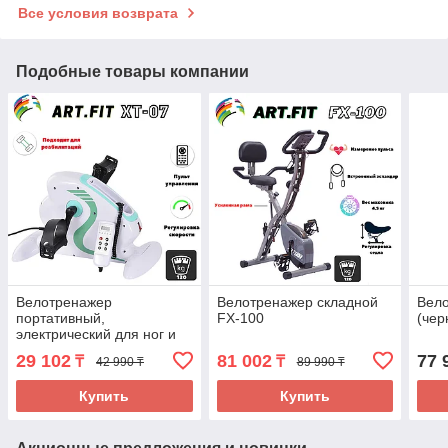
Все условия возврата
Подобные товары компании
Велотренажер
Велотренажер складной
Вело
портативный,
FX-100
(чер
электрический для ног и
рук ART.FiT (XT-07)
29 102
81 002
77 
₸
₸
42 990 ₸
89 990 ₸
Купить
Купить