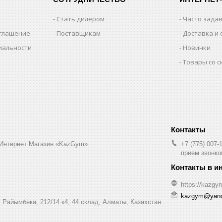
Стать дилером
Часто зада
оглашение
Поставщикам
Доставка и 
иальности
Новинки
Товары со 
 Интернет Магазин «KazGym»
+7 (775) 007-
прием звонков
https://kazgy
kazgym@yand
 Райымбека, 212/14 к4, 44 склад, Алматы, Казахстан