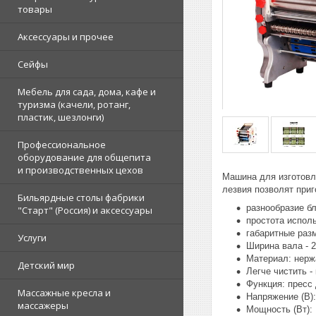
товары
Аксессуары и прочее
Сейфы
Мебель для сада, дома, кафе и
туризма (качели, ротанг,
пластик, шезлонги)
Профессиональное
оборудование для общепита
и производственных цехов
Машина для изготовл
лезвия позволят при
Бильярдные столы фабрики
разнообразие б
"Cтарт" (Россия) и аксессуары
простота испол
габаритные разм
Услуги
Ширина вала - 
Материал: нерж
Детский мир
Легче чистить -
Функция: пресс 
Массажные кресла и
Напряжение (В):
массажеры
Мощность (Вт):