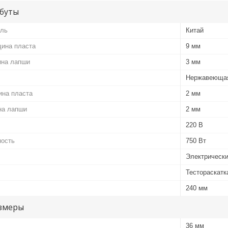
буты
ель
Китай
ина пласта
9 мм
ина лапши
3 мм
Нержавеющая
на пласта
2 мм
на лапши
2 мм
220 В
ность
750 Вт
Электрическ
Тестораскатк
240 мм
змеры
36 мм