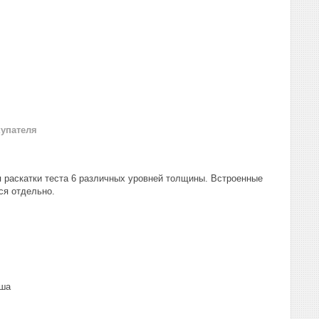
купателя
 раскатки теста 6 различных уровней толщины. Встроенные
ся отдельно.
пша