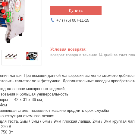
Купить
+7 (775) 007-11-15
возврат товара в течение 14 дней
за счет по
ения лапши. При помощи данной лапшерезки вы легко сможете добиться
готовить тальятелле и феттучине. Дополнительные насадки приобретают
люд на основе макаронных изделий;
ьзования и большая универсальность.
еры ― 42 х 31 х 36 см;
24см
авеющая сталь, позволяют машине продлить срок службы
 конструкция съемного лезвия
для теста, 2мм / 3мм / 6мм / 9мм плоская лапша, 2мм / 3мм круглая ла
 220 В
 750 Вт