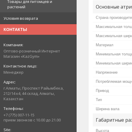
Товары для питомцев и
Основные атри
растений
Страна производит
Условия возврата
Максимальная толщ
КОНТАКТЫ
Максимальная шир
Материал
Оптово-розничный Интернет
Минимальная толщи
Магазин «KazGym»
Минимальная шири
Менеджер
Напряжение
Потребляемая мощ
г.Алматы, Проспект Райымбека,
Привод
212/14 к4, 44 склад, Алматы,
Казахстан
Тип
Ширина вала
+7 (775) 007-11-15
Габаритные ра
прием звонков с 10.00 до 21.00
Высота