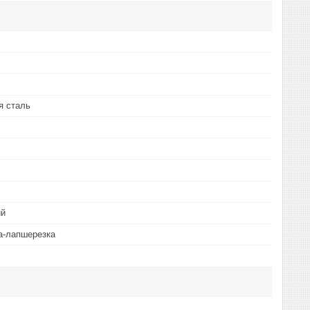
 сталь
ий
а-лапшерезка