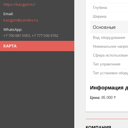
https://kazgym.kz/
Глубина
Ширина
kazgym@yandex.ru
Основные
+7 700 681 5053, +7 777 506 9762
Вид оборудования
КАРТА
Номинальное напря
Сфера использован
Тип управления
Тип установки обор
Информация д
Цена:
85 000 ₸
КОМПАНИЯ