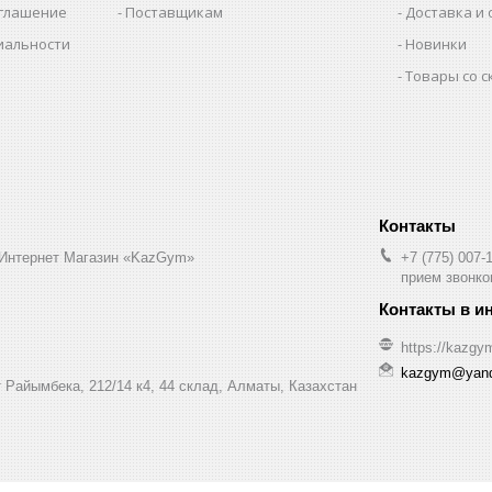
оглашение
Поставщикам
Доставка и 
иальности
Новинки
Товары со 
 Интернет Магазин «KazGym»
+7 (775) 007-
прием звонков
https://kazgy
kazgym@yand
 Райымбека, 212/14 к4, 44 склад, Алматы, Казахстан