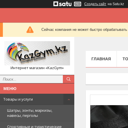
Создать сайт
на Satu.kz
Сейчас компания не может быстро обрабатывать 
ГЛАВНАЯ
ТО
Интернет магазин «KazGym»
Товары и услуги
Шатры, зонты, маркизы,
навесы, перголы
Спортивные и туристические