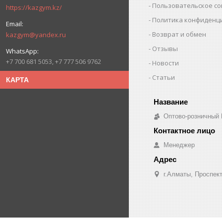
Пользовательское с
https://kazgym.kz/
Политика конфиденц
Возврат и обмен
kazgym@yandex.ru
Отзывы
+7 700 681 5053, +7 777 506 9762
Новости
Статьи
КАРТА
Оптово-розничный
Менеджер
г.Алматы, Проспект