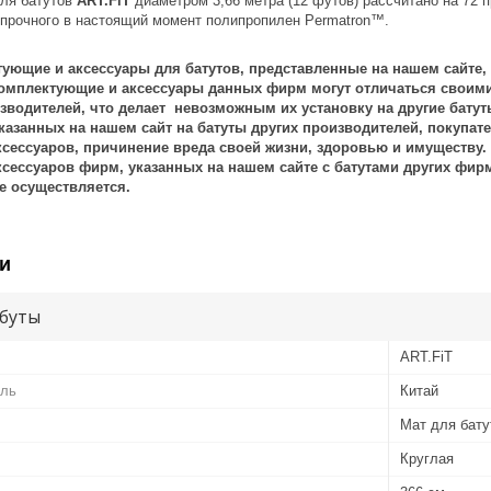
ля батутов
ART.FiT
диаметром 3,66 метра (12 футов) рассчитано на 72 
 прочного в настоящий момент полипропилен Permatron™.
ующие и аксессуары для батутов, представленные на нашем сайте,
омплектующие и аксессуары данных фирм могут отличаться своими
изводителей, что делает невозможным их установку на другие бату
казанных на нашем сайт на батуты других производителей, покупате
сессуаров, причинение вреда своей жизни, здоровью и имуществу. 
сессуаров фирм, указанных на нашем сайте с батутами других фирм 
е осуществляется.
и
буты
ART.FiT
ель
Китай
Мат для бату
Круглая