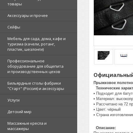
товары
Аксессуары и прочее
Сейфы
Мебель для сада, дома, кафе и
туризма (качели, ротанг,
пластик, шезлонги)
Профессиональное
оборудование для общепита
и производственных цехов
Официальный 
Прыжковое полотно 
Бильярдные столы фабрики
Технические характ
"Cтарт" (Россия) и аксессуары
• Подходит для бату
• Материал: высокоп
Услуги
• Рассчитано на 72 п
• Цвет: чёрный
Детский мир
• Страна изготовлени
Массажные кресла и
Описание:
массажеры