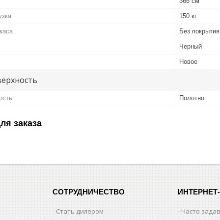
366 см
узка
150 кг
каса
Без покрытия
Черный
Новое
верхность
ость
Полотно
ля заказа
СОТРУДНИЧЕСТВО
ИНТЕРНЕТ
Стать дилером
Часто зада