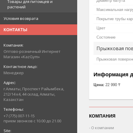
Диаметр батута
Товары для питомцев и
растений
Максимальная нагр
Условия возврата
Покрытие трубы кар
Цвет
КОНТАКТЫ
Состояние
Прыжковая по
Оптово-розничный Интернет
Магазин «KazGym»
Прыжковая поверхн
Менеджер
Информация д
Цена:
22 990 ₸
г.Алматы, Проспект Райымбека,
212/14 к4, 44 склад, Алматы,
Казахстан
+7 (775) 007-11-15
КОМПАНИЯ
прием звонков с 10.00 до 21.00
О компании