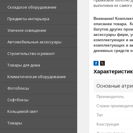
Прыжковое полотно д
выполнена из самого
Складское оборудование
Предметы интерьера
Внимание! Комплект
описании товара. К
батутов других про
Уличное освещение
аксессуары фирм, у
комплектующих и ак
Автомобильные аксессуары
комплектующих и ак
денежных средств н
Строительство и ремонт
Товары для дома
Характеристик
Климатическая оборудование
Основные атри
Фотобоксы
Производитель
Софтбоксы
Страна производит
Кольцевой свет
Тип
Товары
Конструкция