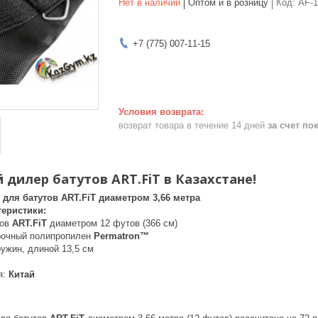
Нет в наличии
Оптом и в розницу
Код:
AF-12
+7 (775) 007-11-15
возврат товара в течение 14 дней
за счет по
дилер батутов ART.FiT в Казахстане!
для батутов ART.FiT диаметром 3,66 метра
еристики:
тов
ART.FiT
диаметром 12 футов (366 см)
рочный полипропилен
Permatron™
ружин, длиной 13,5 см
я:
Китай