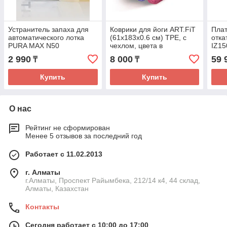
Устранитель запаха для
Коврики для йоги ART.FiT
Плат
автоматического лотка
(61х183х0.6 см) TPE, с
отка
PURA MAX N50
чехлом, цвета в
IZ15
ассортименте
2 990
8 000
59 
₸
₸
Купить
Купить
О нас
Рейтинг не сформирован
Менее 5 отзывов за последний год
Работает с 11.02.2013
г. Алматы
г.Алматы, Проспект Райымбека, 212/14 к4, 44 склад,
Алматы, Казахстан
Контакты
Сегодня работает с 10:00 до 17:00