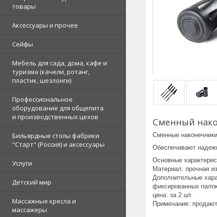
товары
Аксессуары и прочее
Сейфы
Мебель для сада, дома, кафе и
туризма (качели, ротанг,
пластик, шезлонги)
Профессиональное
оборудование для общепита
и производственных цехов
Сменный нако
Сменные наконечники
Бильярдные столы фабрики
"Cтарт" (Россия) и аксессуары
Обеспечивают надежн
Основные характерис
Услуги
Материал: прочная и
Дополнительные хара
Детский мир
фиксированных пало
цена: за 2 шт.
Массажные кресла и
Примечание: продают
массажеры