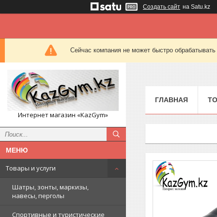
Создать сайт
на Satu.kz
Сейчас компания не может быстро обрабатывать 
ГЛАВНАЯ
ТО
Интернет магазин «KazGym»
Товары и услуги
Шатры, зонты, маркизы,
навесы, перголы
Спортивные и туристические