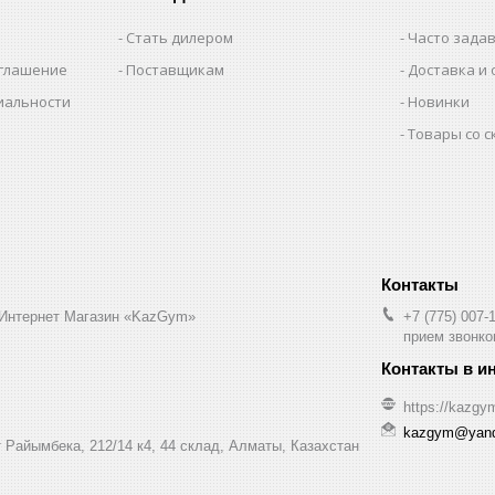
Стать дилером
Часто зада
оглашение
Поставщикам
Доставка и 
иальности
Новинки
Товары со 
 Интернет Магазин «KazGym»
+7 (775) 007-
прием звонков
https://kazgy
kazgym@yand
 Райымбека, 212/14 к4, 44 склад, Алматы, Казахстан