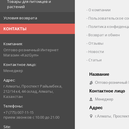
Товары для питомцев и
растений
О компании
Условия возврата
Пользовательское с
Политика конфиденц
КОНТАКТЫ
Возврат и обмен
Отзывы
Оптово-розничный Интернет
Новости
Магазин «KazGym»
Статьи
Менеджер
Оптово-розничный
г.Алматы, Проспект Райымбека,
212/14 к4, 44 склад, Алматы,
Казахстан
Менеджер
+7 (775) 007-11-15
г.Алматы, Проспект
прием звонков с 10.00 до 21.00