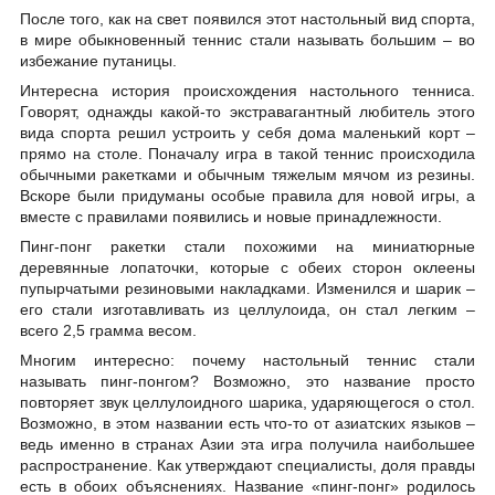
После того, как на свет появился этот настольный вид спорта,
в мире обыкновенный теннис стали называть большим – во
избежание путаницы.
Интересна история происхождения настольного тенниса.
Говорят, однажды какой-то экстравагантный любитель этого
вида спорта решил устроить у себя дома маленький корт –
прямо на столе. Поначалу игра в такой теннис происходила
обычными ракетками и обычным тяжелым мячом из резины.
Вскоре были придуманы особые правила для новой игры, а
вместе с правилами появились и новые принадлежности.
Пинг-понг ракетки стали похожими на миниатюрные
деревянные лопаточки, которые с обеих сторон оклеены
пупырчатыми резиновыми накладками. Изменился и шарик –
его стали изготавливать из целлулоида, он стал легким –
всего 2,5 грамма весом.
Многим интересно: почему настольный теннис стали
называть пинг-понгом? Возможно, это название просто
повторяет звук целлулоидного шарика, ударяющегося о стол.
Возможно, в этом названии есть что-то от азиатских языков –
ведь именно в странах Азии эта игра получила наибольшее
распространение. Как утверждают специалисты, доля правды
есть в обоих объяснениях. Название «пинг-понг» родилось