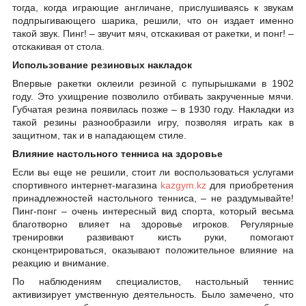
тогда, когда играющие англичане, прислушиваясь к звукам
подпрыгивающего шарика, решили, что он издает именно
такой звук. Пинг! – звучит мяч, отскакивая от ракетки, и понг! –
отскакивая от стола.
Использование резиновых накладок
Впервые ракетки оклеили резиной с пупырышками в 1902
году. Это ухищрение позволило отбивать закрученные мячи.
Губчатая резина появилась позже – в 1930 году. Накладки из
такой резины разнообразили игру, позволяя играть как в
защитном, так и в нападающем стиле.
Влияние настольного тенниса на здоровье
Если вы еще не решили, стоит ли воспользоваться услугами
спортивного интернет-магазина
kazgym
.
kz
для приобретения
принадлежностей настольного тенниса, – не раздумывайте!
Пинг-понг – очень интересный вид спорта, который весьма
благотворно влияет на здоровье игроков. Регулярные
тренировки развивают кисть руки, помогают
сконцентрироваться, оказывают положительное влияние на
реакцию и внимание.
По наблюдениям специалистов, настольный теннис
активизирует умственную деятельность. Было замечено, что