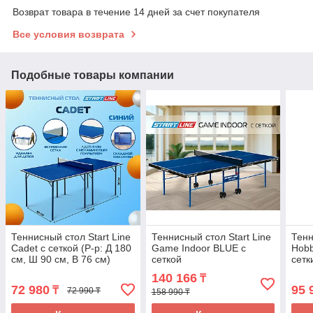
Возврат товара в течение 14 дней за счет покупателя
Все условия возврата
Подобные товары компании
Теннисный стол Start Line
Теннисный стол Start Line
Тенн
Cadet с сеткой (Р-р: Д 180
Game Indoor BLUE с
Hobb
см, Ш 90 см, В 76 см)
сеткой
сетк
140 166
₸
72 980
95 
₸
72 990 ₸
158 990 ₸