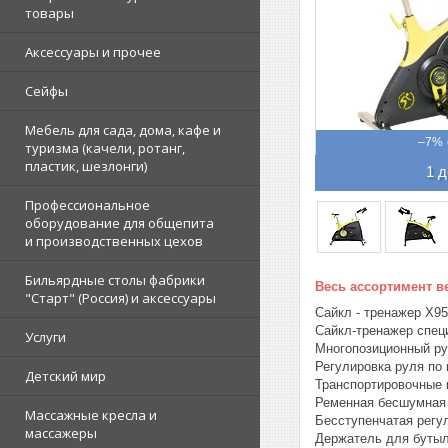
товары
Аксессуары и прочее
Сейфы
Мебель для сада, дома, кафе и
–7%
туризма (качели, ротанг,
пластик, шезлонги)
1 д
Профессиональное
оборудование для общепита
и производственных цехов
Бильярдные столы фабрики
Весь ассортимент в
"Cтарт" (Россия) и аксессуары
Сайкл - тренажер X95
Сайкл-тренажер спец
Услуги
Многопозиционный ру
Регулировка руля по 
Детский мир
Транспортировочные 
Ременная бесшумная 
Массажные кресла и
Бесступенчатая регу
массажеры
Держатель для бутыл