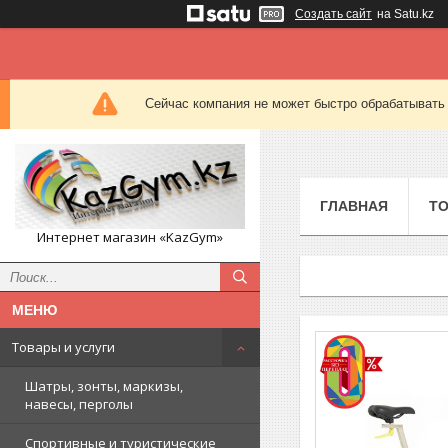
Создать сайт
на Satu.kz
Сейчас компания не может быстро обрабатывать 
ГЛАВНАЯ
ТО
Интернет магазин «KazGym»
Товары и услуги
Шатры, зонты, маркизы,
навесы, перголы
Спортивные и туристические