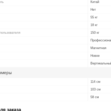
ель
Китай
Нет
55 кг
18 кг
пользователя
150 кг
Профессиона
Магнитная
Новое
Вертикальны
змеры
114 см
103 см
58 см
ля заказа