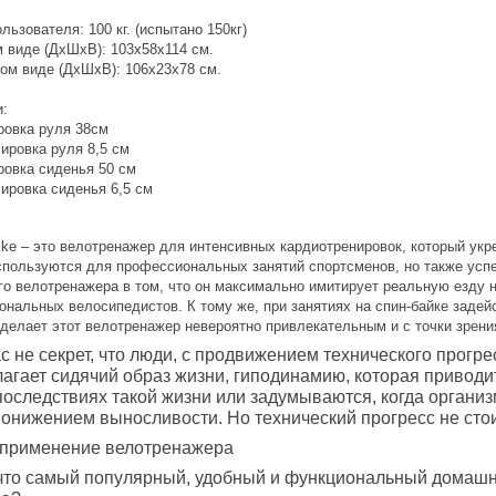
ьзователя: 100 кг. (испытано 150кг)
м виде (ДхШхВ): 103х58х114 см.
ном виде (ДхШхВ): 106х23х78 см.
и:
ровка руля 38см
ировка руля 8,5 см
ровка сиденья 50 см
ировка сиденья 6,5 см
ike – это велотренажер для интенсивных кардиотренировок, который укр
спользуются для профессиональных занятий спортсменов, но также успе
ого велотренажера в том, что он максимально имитирует реальную езду
нальных велосипедистов. К тому же, при занятиях на спин-байке задейс
о делает этот велотренажер невероятно привлекательным и с точки зре
ас не секрет, что люди, с продвижением технического прогр
агает сидячий образ жизни, гиподинамию, которая приводи
оследствиях такой жизни или задумываются, когда организм
онижением выносливости. Но технический прогресс не стоит
 применение велотренажера
 что самый популярный, удобный и функциональный домашни