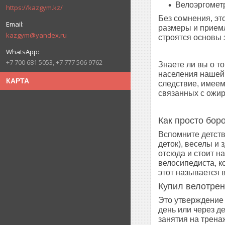
Велоэргомет
https://kazgym.kz/
Без сомнения, э
размеры и приемл
kazgym@yandex.ru
строятся основы 
+7 700 681 5053, +7 777 506 9762
Знаете ли вы о т
населения нашей 
КАРТА
следствие, имеем
связанных с ожи
Как просто бор
Вспомните детств
деток), веселы и
отсюда и стоит н
велосипедиста, к
этот называется 
Купил велотрен
Это утверждение 
день или через д
занятия на трена