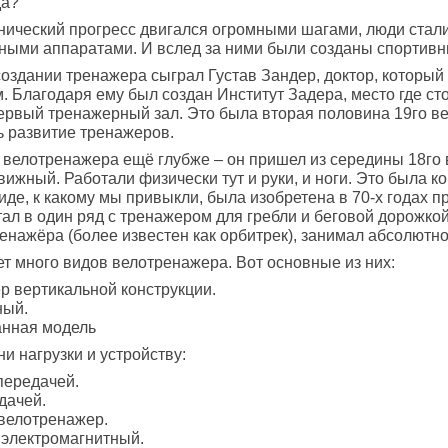
да?
ехнический прогресс двигался огромными шагами, люди стал
ными аппаратами. И вслед за ними были созданы спортив
оздании тренажера сыграл Густав Зандер, доктор, который
 Благодаря ему был создан Институт Задера, место где с
ервый тренажерный зал. Это была вторая половина 19го ве
сь развитие тренажеров.
 велотренажера ещё глубже – он пришел из середины 18го 
ижный. Работали физически тут и руки, и ноги. Это была к
виде, к какому мы привыкли, была изобретена в 70-х годах 
тал в один ряд с тренажером для гребли и беговой дорожкой
енажёра (более известен как орбитрек), занимал абсолютн
т много видов велотренажера. Вот основные из них:
р вертикальной конструкции.
ный.
нная модель
ни нагрузки и устройству:
передачей.
дачей.
велотренажер.
 электромагнитный.