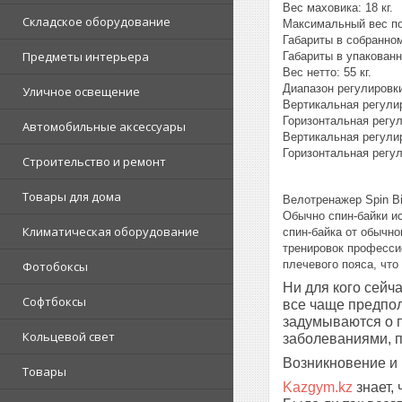
Вес маховика: 18 кг.
Складское оборудование
Максимальный вес пол
Габариты в собранно
Предметы интерьера
Габариты в упакован
Вес нетто: 55 кг.
Диапазон регулировк
Уличное освещение
Вертикальная регули
Горизонтальная регул
Автомобильные аксессуары
Вертикальная регули
Горизонтальная регул
Строительство и ремонт
Товары для дома
Велотренажер Spin B
Обычно спин-байки и
Климатическая оборудование
спин-байка от обычн
тренировок профессио
плечевого пояса, чт
Фотобоксы
Ни для кого сейч
Софтбоксы
все чаще предпол
задумываются о п
Кольцевой свет
заболеваниями, п
Возникновение и
Товары
Kazgym.kz
знает,