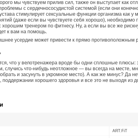
орого мы чувствуем прилив сил, также он выступает как от
проблемы с сердечнососудистой системой (если они конечно
устава стимулирует сексуальные функции организма как у м
нятий (даже если вы чувствуете себя хорошо), необходимо
с хорошим тренером по фитнесу. Ну, а если вы все же рискн
ет к вам на помощь.
ишнее усердие может привести к прямо противоположным р
?
ется, что у велотренажера вроде бы одни сплошные плюсы: 
м, случись что-нибудь неотложное — вы всегда на месте, 
обрать и засунуть в укромное место). А как же минус? Да не
, поддержании хорошего здоровья и все это не выходя из д
и
ART.FiT