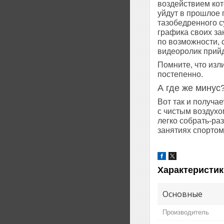
воздействием кот
уйдут в прошлое 
тазобедренного с
графика своих за
по возможности, 
видеоролик прийд
Помните, что изл
постепенно.
А где же минус
Вот так и получа
с чистым воздухо
легко собрать-раз
занятиях спортом
Характеристик
Основные
Производитель