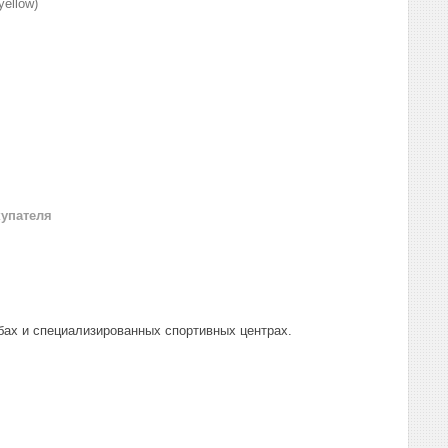
yellow)
купателя
бах и специализированных спортивных центрах.