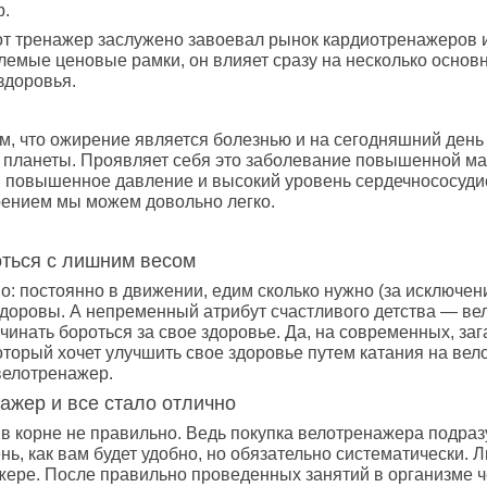
р.
тот тренажер заслужено завоевал рынок кардиотренажеров
емые ценовые рамки, он влияет сразу на несколько основн
здоровья.
ом, что ожирение является болезнью и на сегодняшний де
планеты. Проявляет себя это заболевание повышенной мас
 повышенное давление и высокий уровень сердечнососудис
рением мы можем довольно легко.
оться с лишним весом
о: постоянно в движении, едим сколько нужно (за исключ
 здоровы. А непременный атрибут счастливого детства — ве
ачинать бороться за свое здоровье. Да, на современных, за
оторый хочет улучшить свое здоровье путем катания на вело
велотренажер.
ажер и все стало отлично
в корне не правильно. Ведь покупка велотренажера подра
ень, как вам будет удобно, но обязательно систематически
жере. После правильно проведенных занятий в организме 