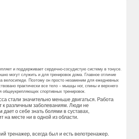
епляет и поддерживает сердечно-сосудистую систему в тонусе.
шно могут служить и для тренировок дома. Главное отличие
 на велосипеде. Поэтому он просто незаменим для ежедневных
твовано практически все тело – мышцы ног, спины и верхнего
ния общеукрепляющих спортивных тренировок.
есса стали значительно меньше двигаться. Работа
т к различным заболеваниям. Люди не
 дает о себе знать болями в суставах,
 на месте ни в одной из области.
й тренажер, всегда был и есть велотренажер.