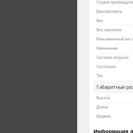
Страна производит
Велоэргометр
Вес
Вес маховика
Максимальный вес 
Назначение
Система нагрузки
Состояние
Тип
Габаритные ра
Высота
Длина
Ширина
Информация д