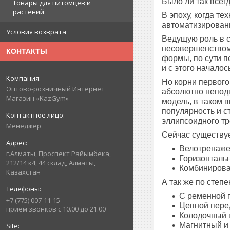
Было ли так всег
Товары для питомцев и
растений
В эпоху, когда т
автоматизирован
Условия возврата
Ведущую роль в с
несовершенством.
КОНТАКТЫ
формы, по сути п
и с этого начало
Но корни первого
Оптово-розничный Интернет
абсолютно неподв
Магазин «KazGym»
модель, в таком 
популярность и с
эллипсоидного тр
Менеджер
Сейчас существуе
Велотренаже
г.Алматы, Проспект Райымбека,
Горизонталь
212/14 к4, 44 склад, Алматы,
Комбинирова
Казахстан
А так же по степе
С ременной 
+7 (775) 007-11-15
Цепной пере
прием звонков с 10.00 до 21.00
Колодочный 
Магнитный и