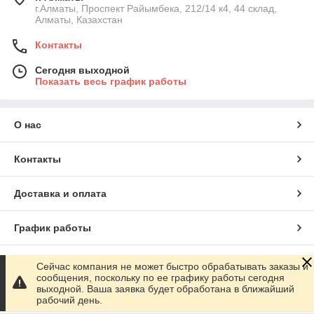
г.Алматы, Проспект Райымбека, 212/14 к4, 44 склад,
Алматы, Казахстан
Контакты
Сегодня выходной
Показать весь график работы
О нас
Контакты
Доставка и оплата
График работы
Полная версия сайта
Сейчас компания не может быстро обрабатывать заказы и
сообщения, поскольку по ее графику работы сегодня
выходной. Ваша заявка будет обработана в ближайший
Сайт создан на маркетплейсе
Satu.kz
рабочий день.