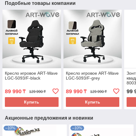
Подобные товары компании
Кресло игровое ART-Wave
Кресло игровое ART-Wave
Зонт
LGC-5093/F-black
LGC-5093/F-grey
квад
800
89 990
89 990
99 
₸
₸
129 990 ₸
129 990 ₸
Купить
Купить
Акционные предложения и новинки
–10%
–10%