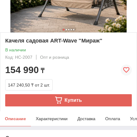
Качеля садовая ART-Wave "Мираж"
В наличии
Код: HC-2007
Опт и розница
154 990
₸
147 240,50 ₸
от 2 шт.
Купить
Описание
Характеристики
Доставка
Оплата
Усл