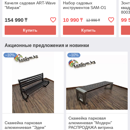
Качеля садовая ART-Wave
Набор садовых
Зонт
"Мираж"
инструментов SAM-O1
квад
800
154 990
10 990
99 
₸
₸
12 990 ₸
Купить
Купить
Акционные предложения и новинки
–10%
–10%
Скамейка парковая
Скамейка парковая
алюминевая "Модерн"
алюминиевая "Эдем"
РАСПРОДАЖА витрина