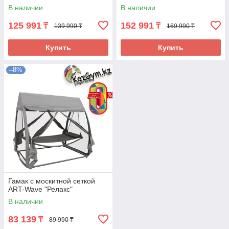
В наличии
В наличии
125 991
152 991
₸
₸
139 990 ₸
169 990 ₸
Купить
Купить
–8%
Гамак с москитной сеткой
ART-Wave "Релакс"
В наличии
83 139
₸
89 990 ₸