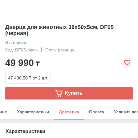
Дверца для животных 38х50х5см, DF05
(черная)
В наличии
Код: DF05-black
Опт и розница
49 990
₸
47 490,50 ₸
от 2 шт.
Купить
ние
Характеристики
Доставка
Оплата
Условия во
Характеристики