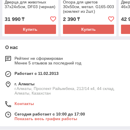
Дверца для животных
Опора для цветов
Двер
37х24х5см, DF03 (черная)
30х50см, метал. G165-003
46х3
(комлект из 2шт.)
31 990
2 390
42 
₸
₸
Купить
Купить
О нас
Рейтинг не сформирован
Менее 5 отзывов за последний год
Работает с 11.02.2013
г. Алматы
г.Алматы, Проспект Райымбека, 212/14 к4, 44 склад,
Алматы, Казахстан
Контакты
Сегодня работает с 10:00 до 17:00
Показать весь график работы