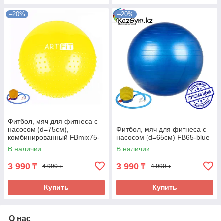
–20%
–20%
Фитбол, мяч для фитнеса c
насосом (d=75см),
Фитбол, мяч для фитнеса с
комбинированный FBmix75-
насосом (d=65см) FB65-blue
yellow
В наличии
В наличии
3 990
3 990
₸
₸
4 990 ₸
4 990 ₸
Купить
Купить
О нас