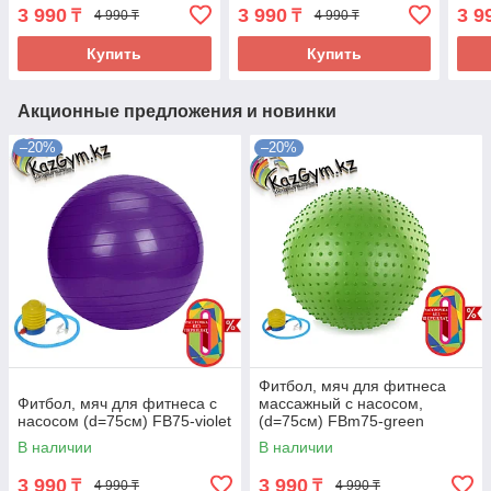
3 990
3 990
3 9
₸
₸
4 990 ₸
4 990 ₸
Купить
Купить
Акционные предложения и новинки
–20%
–20%
Фитбол, мяч для фитнеса
Фитбол, мяч для фитнеса c
массажный с насосом,
насосом (d=75см) FB75-violet
(d=75см) FBm75-green
В наличии
В наличии
3 990
3 990
₸
₸
4 990 ₸
4 990 ₸