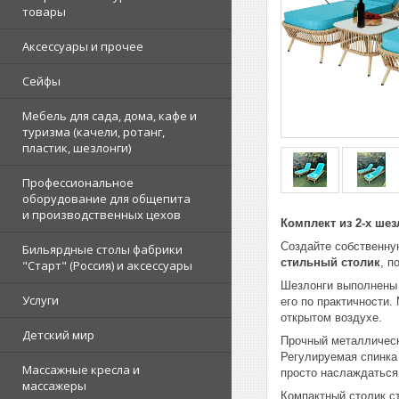
товары
Аксессуары и прочее
Сейфы
Мебель для сада, дома, кафе и
туризма (качели, ротанг,
пластик, шезлонги)
Профессиональное
оборудование для общепита
и производственных цехов
Комплект из 2-х ше
Создайте собственну
Бильярдные столы фабрики
стильный столик
, п
"Cтарт" (Россия) и аксессуары
Шезлонги выполнены
Услуги
его по практичности
открытом воздухе.
Детский мир
Прочный металлическ
Регулируемая спинка
Массажные кресла и
просто наслаждаться
массажеры
Компактный столик с