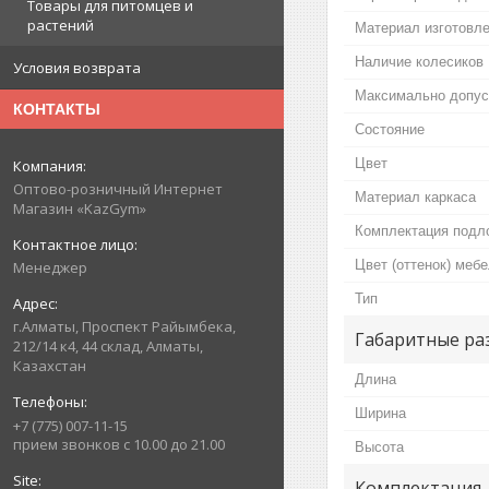
Товары для питомцев и
растений
Материал изготовл
Наличие колесиков
Условия возврата
Максимально допус
КОНТАКТЫ
Состояние
Цвет
Оптово-розничный Интернет
Материал каркаса
Магазин «KazGym»
Комплектация подл
Цвет (оттенок) меб
Менеджер
Тип
г.Алматы, Проспект Райымбека,
Габаритные ра
212/14 к4, 44 склад, Алматы,
Казахстан
Длина
Ширина
+7 (775) 007-11-15
прием звонков с 10.00 до 21.00
Высота
Комплектация