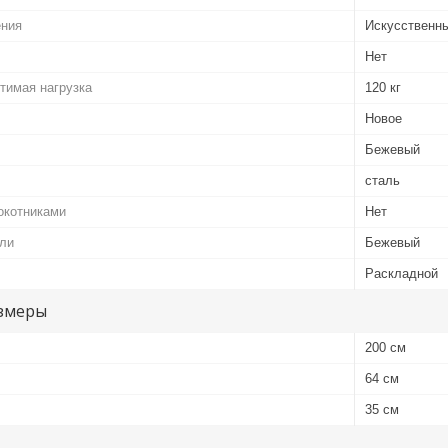
ения
Искусственны
Нет
тимая нагрузка
120 кг
Новое
Бежевый
сталь
окотниками
Нет
ели
Бежевый
Раскладной
змеры
200 см
64 см
35 см