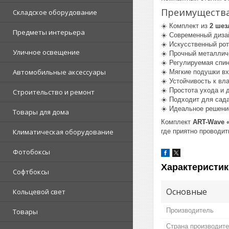
Преимущества
Складское оборудование
☀️ Комплект из
2 шез
Предметы интерьера
☀️ Современный дизай
☀️ Искусственный рот
Уличное освещение
☀️ Прочный металлич
☀️ Регулируемая спи
Автомобильные аксессуары
☀️ Мягкие подушки вх
☀️ Устойчивость к вл
☀️ Простота ухода и
Строительство и ремонт
☀️ Подходит для сада
☀️ Идеальное решени
Товары для дома
Комплект
ART-Wave 
где приятно проводи
Климатическая оборудование
Фотобоксы
Характеристик
Софтбоксы
Основные
Кольцевой свет
Производитель
Товары
Страна производит