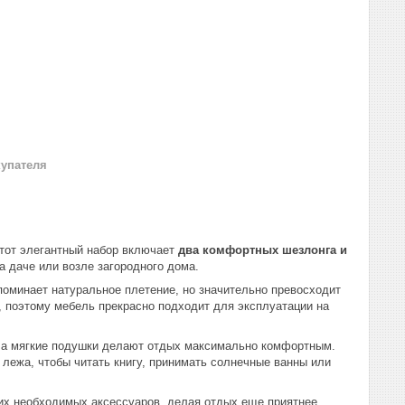
купателя
Этот элегантный набор включает
два комфортных шезлонга и
а даче или возле загородного дома.
поминает натуральное плетение, но значительно превосходит
, поэтому мебель прекрасно подходит для эксплуатации на
, а мягкие подушки делают отдых максимально комфортным.
лежа, чтобы читать книгу, принимать солнечные ванны или
гих необходимых аксессуаров, делая отдых еще приятнее.