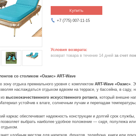
Купить
+7 (775) 007-11-15
возврат товара в течение 14 дней
за счет по
злонгов со столиком
«Оазис» ART-Wave
ю зону отдыха премиального уровня с комплектом
ART-Wave «Оазис»
. 
озволяя наслаждаться отдыхом вдвоем на террасе, у бассейна, в саду, н
 из
высококачественного искусственного ротанга
, который внешне на
. Материал устойчив к влаге, солнечным лучам и перепадам температуры
ий каркас обеспечивает надежность конструкции и долгий срок службы
 позволяет выбрать наиболее удобное положение — сидя, полулежа или 
 отдыхом.
танет удобным местом для напитков, фруктов, телефона, книги или дру