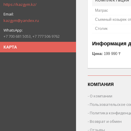
https://kazgym.kz/
Матрас
Съемный козырек о
kazgym@yandex.ru
Столик
+7 700 681 5053, +7 777 506 9762
Информация д
КАРТА
Цена:
199 990 ₸
КОМПАНИЯ
О компании
Пользовательское с
Политика конфиденц
Возврат и обмен
Отзывы