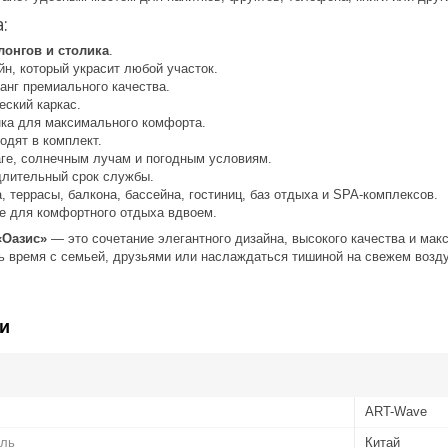
:
лонгов и столика
.
н, который украсит любой участок.
анг премиального качества.
еский каркас.
нка для максимального комфорта.
одят в комплект.
аге, солнечным лучам и погодным условиям.
 длительный срок службы.
, террасы, балкона, бассейна, гостиниц, баз отдыха и SPA-комплексов.
е для комфортного отдыха вдвоем.
«Оазис»
— это сочетание элегантного дизайна, высокого качества и ма
ть время с семьей, друзьями или наслаждаться тишиной на свежем возду
и
ART-Wave
ель
Китай