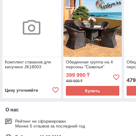
Комплект стаканов для
Обеденная группа на 4
Обед
капучино JK18003
персоны "Севилья"
перс
399 990
₸
479
499 900 ₸
Цену уточняйте
Купить
О нас
Рейтинг не сформирован
Менее 5 отзывов за последний год