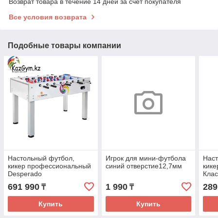
Возврат товара в течение 14 дней за счет покупателя
Все условия возврата
Подобные товары компании
Настольный футбол,
Игрок для мини-футбола
Наст
кикер профессиональный
синий отверстие12,7мм
кике
Desperado
Клас
"FOOSMASTER" (ITSF)
691 990
1 990
289
₸
₸
Купить
Купить