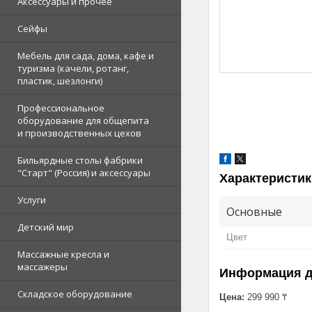
Аксессуары и прочее
Сейфы
Мебель для сада, дома, кафе и
туризма (качели, ротанг,
пластик, шезлонги)
Профессиональное
оборудование для общепита
и производственных цехов
Бильярдные столы фабрики
"Cтарт" (Россия) и аксессуары
Характеристик
Услуги
Основные
Детский мир
Цвет
Массажные кресла и
массажеры
Информация д
Складское оборудование
Цена:
299 990 ₸