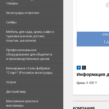
товары
Аксессуары и прочее
Сейфы
Мебель для сада, дома, кафе и
–19%
туризма (качели, ротанг,
пластик, шезлонги)
1 д
Профессиональное
оборудование для общепита
и производственных цехов
Бильярдные столы фабрики
"Cтарт" (Россия) и аксессуары
Информация д
Услуги
Цена:
6 490 ₸
Детский мир
Массажные кресла и
массажеры
КОМПАНИЯ