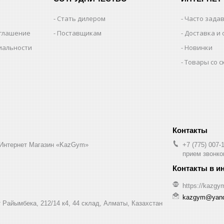
Стать дилером
Часто зада
оглашение
Поставщикам
Доставка и 
иальности
Новинки
Товары со 
 Интернет Магазин «KazGym»
+7 (775) 007-
прием звонков
https://kazgy
kazgym@yand
 Райымбека, 212/14 к4, 44 склад, Алматы, Казахстан