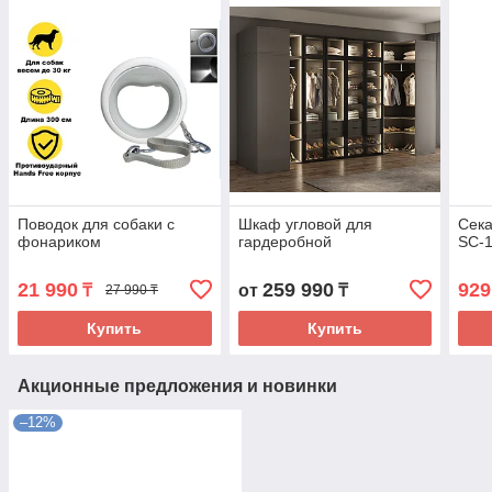
Поводок для собаки с
Шкаф угловой для
Сека
фонариком
гардеробной
SС-1
21 990
259 990
929
₸
от
₸
27 990 ₸
Купить
Купить
Акционные предложения и новинки
–12%