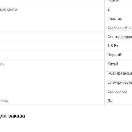
Новое
ков света
2
пластик
Сенсорный в
Светодиодна
1.8 Вт
Черный
ель
Китай
RGB (разноцв
Электричест
Сенсорное
ветка
Да
ля заказа