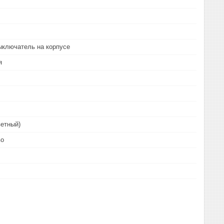
ыключатель на корпусе
я
етный)
во