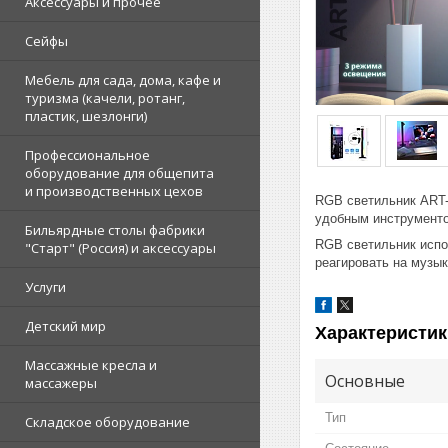
Аксессуары и прочее
Сейфы
Мебель для сада, дома, кафе и
туризма (качели, ротанг,
пластик, шезлонги)
Профессиональное
оборудование для общепита
и производственных цехов
RGB светильник ART-
удобным инструменто
Бильярдные столы фабрики
RGB светильник испо
"Cтарт" (Россия) и аксессуары
реагировать на музык
Услуги
Детский мир
Характеристик
Массажные кресла и
Основные
массажеры
Тип
Складское оборудование