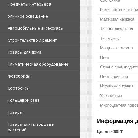
Состояние
Предметы интерьера
Количество источни
Уличное освещение
Материал каркаса
Автомобильные аксессуары
Тип выключателя
Тип лампы
Строительство и ремонт
Мощность лампы
Товары для дома
Цвет
Климатическая оборудование
Страна производит
Фотобоксы
Цвет свечения
Источник питания
Софтбоксы
Управление
Кольцевой свет
Многоцветная подс
Товары
Информация д
Товары для питомцев и
растений
Цена:
9 990 ₸