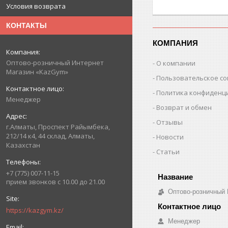
Условия возврата
КОНТАКТЫ
КОМПАНИЯ
Оптово-розничный Интернет
О компании
Магазин «KazGym»
Пользовательское с
Политика конфиденц
Менеджер
Возврат и обмен
Отзывы
г.Алматы, Проспект Райымбека,
212/14 к4, 44 склад, Алматы,
Новости
Казахстан
Статьи
+7 (775) 007-11-15
прием звонков с 10.00 до 21.00
Оптово-розничный
https://kazgym.kz/
Менеджер