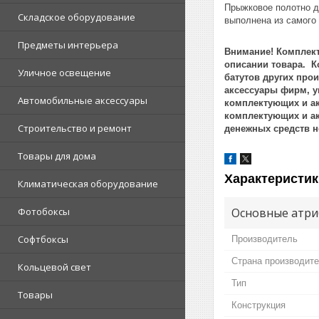
Прыжковое полотно д
Складское оборудование
выполнена из самого
Предметы интерьера
Внимание! Комплект
описании товара. К
Уличное освещение
батутов других про
аксессуары фирм, у
Автомобильные аксессуары
комплектующих и ак
комплектующих и ак
Строительство и ремонт
денежных средств н
Товары для дома
Характеристик
Климатическая оборудование
Основные атри
Фотобоксы
Софтбоксы
Производитель
Страна производит
Кольцевой свет
Тип
Товары
Конструкция