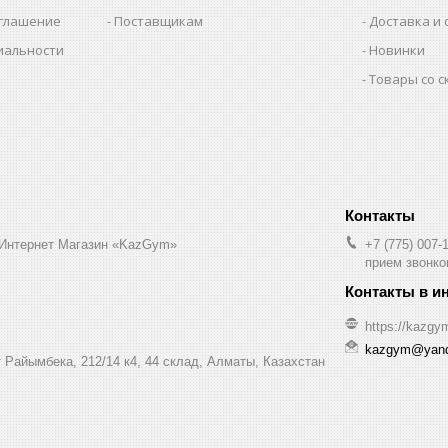
оглашение
Поставщикам
Доставка и 
иальности
Новинки
Товары со 
 Интернет Магазин «KazGym»
+7 (775) 007-
прием звонков
https://kazgy
kazgym@yand
 Райымбека, 212/14 к4, 44 склад, Алматы, Казахстан