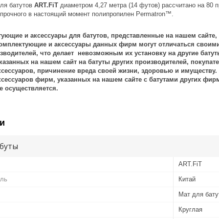
ля батутов
ART.FiT
диаметром 4,27 метра (14 футов) рассчитано на 80 
 прочного в настоящий момент полипропилен Permatron™.
ующие и аксессуары для батутов, представленные на нашем сайте,
омплектующие и аксессуары данных фирм могут отличаться своими
изводителей, что делает невозможным их установку на другие бату
казанных на нашем сайт на батуты других производителей, покупате
сессуаров, причинение вреда своей жизни, здоровью и имуществу. 
сессуаров фирм, указанных на нашем сайте с батутами других фирм 
е осуществляется.
и
буты
ART.FiT
ель
Китай
Мат для бату
Круглая