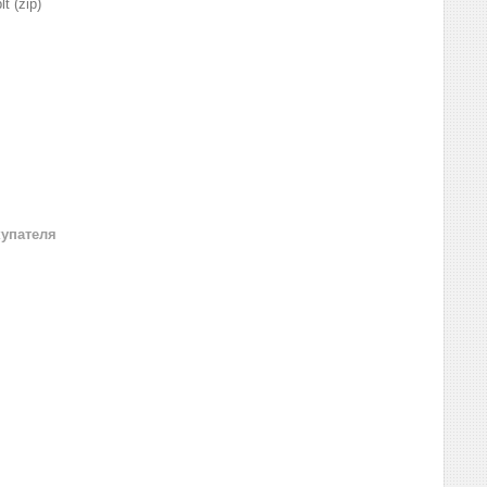
lt (zip)
купателя