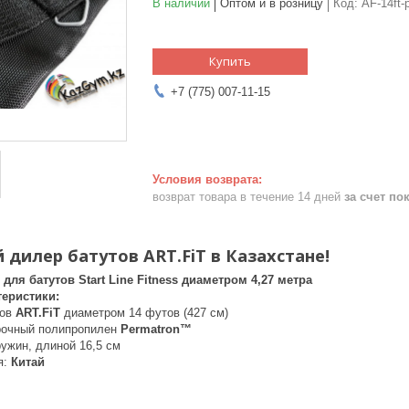
В наличии
Оптом и в розницу
Код:
AF-14ft-p
Купить
+7 (775) 007-11-15
возврат товара в течение 14 дней
за счет по
дилер батутов ART.FiT в Казахстане!
ля батутов Start Line Fitness диаметром 4,27 метра
еристики:
тов
ART.FiT
диаметром 14 футов (427 см)
рочный полипропилен
Permatron™
ружин, длиной 16,5 см
я:
Китай