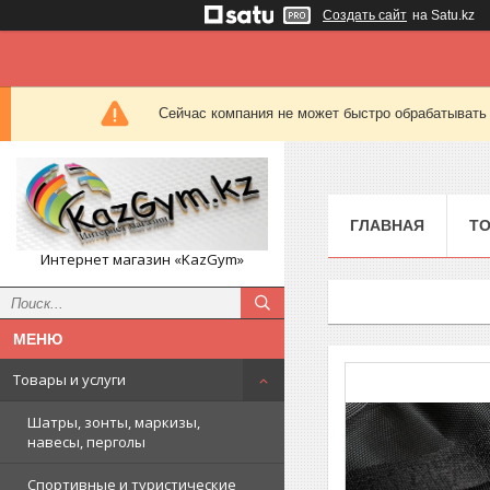
Создать сайт
на Satu.kz
Сейчас компания не может быстро обрабатывать 
ГЛАВНАЯ
ТО
Интернет магазин «KazGym»
Товары и услуги
Шатры, зонты, маркизы,
навесы, перголы
Спортивные и туристические