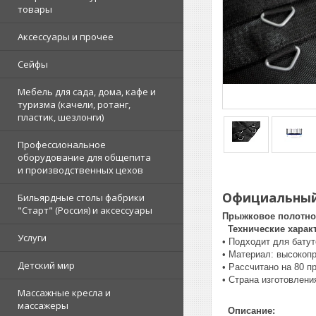
товары
Аксессуары и прочее
Сейфы
Мебель для сада, дома, кафе и
туризма (качели, ротанг,
пластик, шезлонги)
Профессиональное
оборудование для общепита
и производственных цехов
Официальный 
Бильярдные столы фабрики
"Cтарт" (Россия) и аксессуары
Прыжковое полотно д
Технические характ
Услуги
• Подходит для бату
• Материал: высокоп
Детский мир
• Рассчитано на 80 п
• Страна изготовлени
Массажные кресла и
массажеры
Описание: