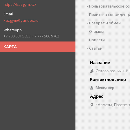
https://kazgym.kz/
Пользовательское с
Политика конфиденц
kazgym@yandex.ru
Возврат и обмен
Отзывы
+7 700 681 5053, +7 777 506 9762
Новости
КАРТА
Статьи
Оптово-розничный
Менеджер
г.Алматы, Проспект