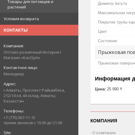
Товары для питомцев и
Диаметр батута
растений
Максимальная нагр
Условия возврата
Покрытие трубы кар
КОНТАКТЫ
Цвет
Состояние
Прыжковая по
Оптово-розничный Интернет
Магазин «KazGym»
Прыжковая поверхн
Менеджер
Информация д
Цена:
25 990 ₸
г.Алматы, Проспект Райымбека,
212/14 к4, 44 склад, Алматы,
Казахстан
+7 (775) 007-11-15
КОМПАНИЯ
прием звонков с 10.00 до 21.00
О компании