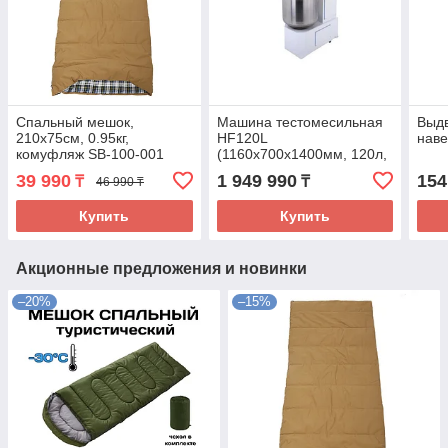
Спальный мешок,
Машина тестомесильная
Выдв
210х75см, 0.95кг,
HF120L
наве
комуфляж SB-100-001
(1160х700х1400мм, 120л,
до 400 кг/ч, 210/107 об/
39 990
1 949 990
154
₸
₸
46 990 ₸
мин, 3кВт, 380В)
Купить
Купить
Акционные предложения и новинки
–20%
–15%