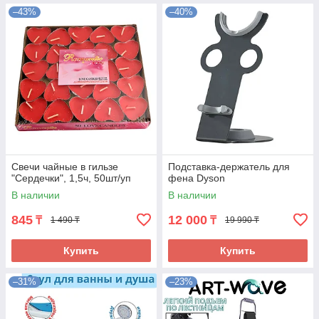
–43%
–40%
Свечи чайные в гильзе
Подставка-держатель для
"Сердечки", 1,5ч, 50шт/уп
фена Dyson
В наличии
В наличии
845
12 000
₸
₸
1 490 ₸
19 990 ₸
Купить
Купить
–31%
–23%