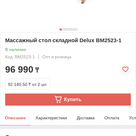
Массажный стол складной Delux BM2523-1
В наличии
Код: BM2523-1
Опт и розница
96 990
₸
92 140,50 ₸
от 2 шт.
Купить
Описание
Характеристики
Доставка
Оплата
Усл