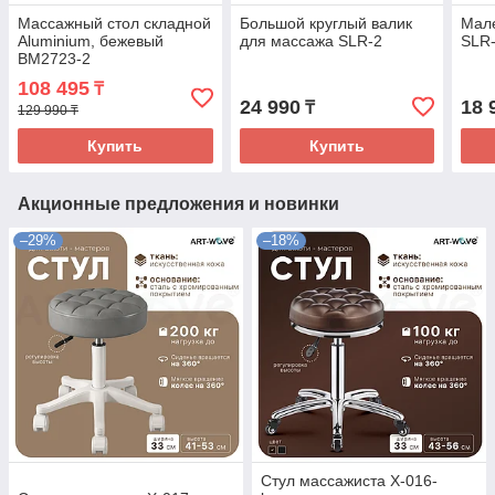
Массажный стол складной
Большой круглый валик
Мале
Aluminium, бежевый
для массажа SLR-2
SLR
BM2723-2
108 495
₸
24 990
18 
₸
129 990 ₸
Купить
Купить
Акционные предложения и новинки
–29%
–18%
Стул массажиста X-016-