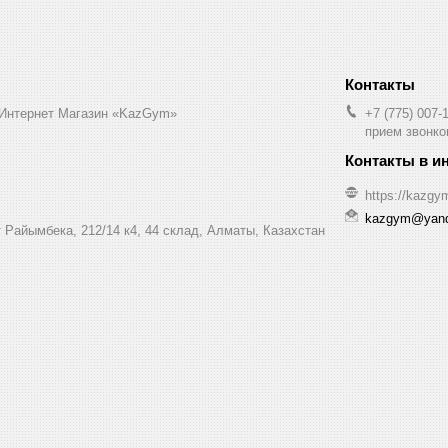
 Интернет Магазин «KazGym»
+7 (775) 007-
прием звонков
https://kazgy
kazgym@yand
 Райымбека, 212/14 к4, 44 склад, Алматы, Казахстан