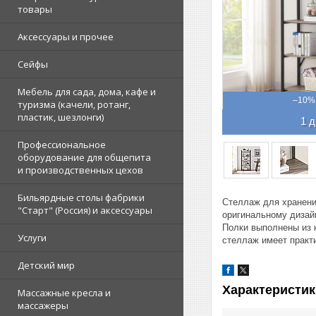
товары
Аксессуары и прочее
Сейфы
Мебель для сада, дома, кафе и
–10%
туризма (качели, ротанг,
пластик, шезлонги)
1 д
Профессиональное
оборудование для общепита
и производственных цехов
Бильярдные столы фабрики
Стеллаж для хранени
"Cтарт" (Россия) и аксессуары
оригинальному дизайн
Полки выполнены из 
Услуги
стеллаж имеет практ
Детский мир
Характеристик
Массажные кресла и
массажеры