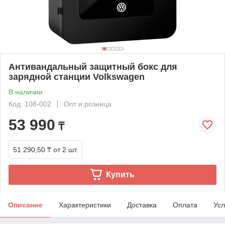
Антивандальный защитный бокс для
зарядной станции Volkswagen
В наличии
Код: 108-002
Опт и розница
53 990
₸
51 290,50 ₸
от 2 шт.
Купить
Описание
Характеристики
Доставка
Оплата
Усл