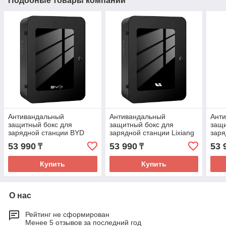
Подобные товары компании
Антивандальный
Антивандальный
Ант
защитный бокс для
защитный бокс для
защи
зарядной станции BYD
зарядной станции Lixiang
заря
53 990
53 990
53 
₸
₸
Купить
Купить
О нас
Рейтинг не сформирован
Менее 5 отзывов за последний год