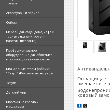
товары
Аксессуары и прочее
Сейфы
Мебель для сада, дома, кафе и
туризма (качели, ротанг,
пластик, шезлонги)
Профессиональное
оборудование для общепита
и производственных цехов
Антивандальн
Бильярдные столы фабрики
"Cтарт" (Россия) и аксессуары
Он защищает 
вмещает все в
Услуги
Водонепроница
Детский мир
кодовый замок
Массажные кресла и
массажеры