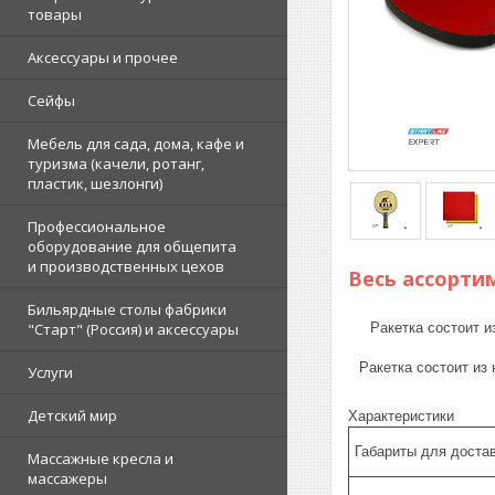
товары
Аксессуары и прочее
Сейфы
Мебель для сада, дома, кафе и
туризма (качели, ротанг,
пластик, шезлонги)
Профессиональное
оборудование для общепита
и производственных цехов
Весь ассорти
Бильярдные столы фабрики
Ракетка состоит и
"Cтарт" (Россия) и аксессуары
Ракетка состоит из 
Услуги
Детский мир
Характеристики
Габариты для доста
Массажные кресла и
массажеры