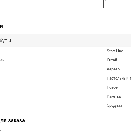
1
и
буты
Start Line
ель
Китай
Дерево
Настольный 
Новое
Ракетка
Средний
ля заказа
е