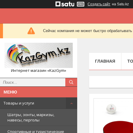
Создать сайт
на Satu.kz
Сейчас компания не может быстро обрабатывать 
ГЛАВНАЯ
ТО
Интернет магазин «KazGym»
Товары и услуги
Шатры, зонты, маркизы,
навесы, перголы
Спортивные и туристические