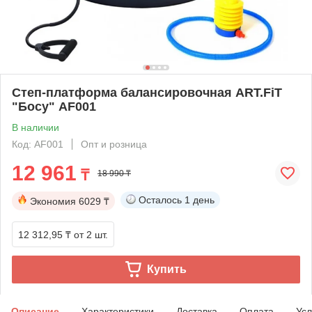
Степ-платформа балансировочная ART.FiT
"Босу" AF001
В наличии
Код: AF001
Опт и розница
12 961
₸
18 990 ₸
Осталось
1 день
Экономия
6029 ₸
12 312,95 ₸
от 2 шт.
Купить
Описание
Характеристики
Доставка
Оплата
Усл