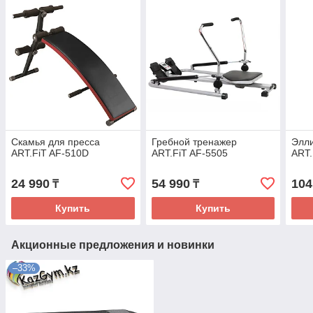
Скамья для пресса
Гребной тренажер
Элл
ART.FiT AF-510D
ART.FiT AF-5505
ART.
24 990
54 990
104
₸
₸
Купить
Купить
Акционные предложения и новинки
–33%