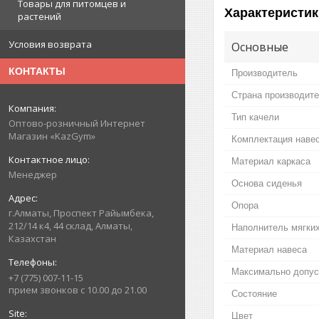
Товары для питомцев и
Характеристик
растений
Условия возврата
Основные
КОНТАКТЫ
Производитель
Страна производит
Тип качели
Оптово-розничный Интернет
Магазин «KazGym»
Комплектация наве
Материал каркаса
Менеджер
Основа сиденья
Опора
г.Алматы, Проспект Райымбека,
212/14 к4, 44 склад, Алматы,
Наполнитель мягки
Казахстан
Материал навеса
Максимально допус
+7 (775) 007-11-15
прием звонков с 10.00 до 21.00
Состояние
Цвет