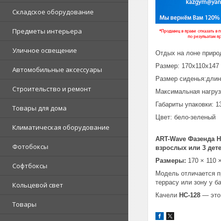
Складское оборудование
Предметы интерьера
Уличное освещение
Отдых на лоне природ
Размер: 170x110x147
Автомобильные аксессуары
Размер сиденья:длина
Строительство и ремонт
Максимальная нагрузк
Габариты упаковки: 1
Товары для дома
Цвет: бело-зеленый
Климатическая оборудование
ART-Wave Фазенда H
Фотобоксы
взрослых или 3 дет
Размеры:
170 × 110 
Софтбоксы
Модель отличается п
террасу или зону у б
Кольцевой свет
Качели
HC-128
— это 
Товары