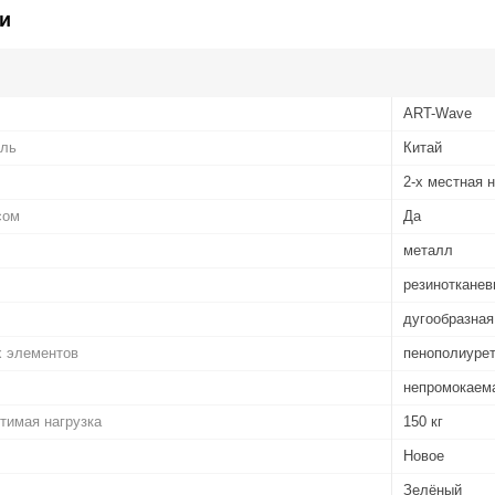
и
ART-Wave
ель
Китай
2-х местная 
сом
Да
металл
резинотканев
дугообразная
х элементов
пенополиурет
непромокаема
тимая нагрузка
150 кг
Новое
Зелёный