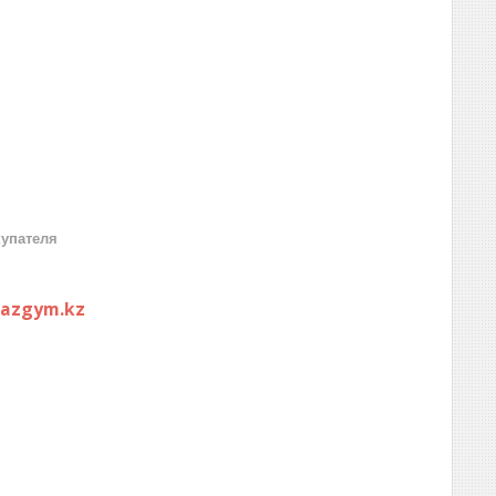
купателя
kazgym.kz