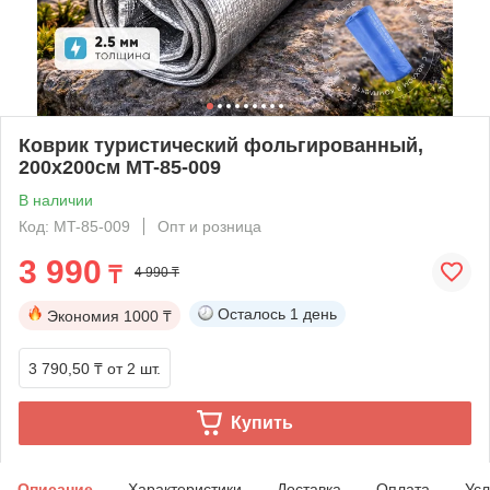
Коврик туристический фольгированный,
200х200см MT-85-009
В наличии
Код: MT-85-009
Опт и розница
3 990
₸
4 990 ₸
Осталось
1 день
Экономия
1000 ₸
3 790,50 ₸
от 2 шт.
Купить
Описание
Характеристики
Доставка
Оплата
Усл