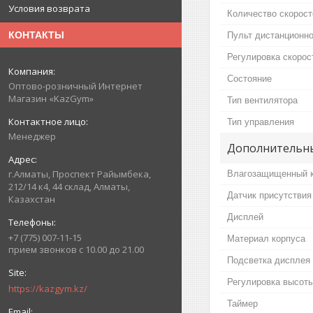
Условия возврата
Количество скорост
КОНТАКТЫ
Пульт дистанционно
Регулировка скорос
Состояние
Оптово-розничный Интернет
Магазин «KazGym»
Тип вентилятора
Тип управления
Менеджер
Дополнительны
г.Алматы, Проспект Райымбека,
Влагозащищенный 
212/14 к4, 44 склад, Алматы,
Датчик присутствия
Казахстан
Дисплей
+7 (775) 007-11-15
Материал корпуса
прием звонков с 10.00 до 21.00
Подсветка дисплея
Регулировка высот
https://kazgym.kz/
Таймер