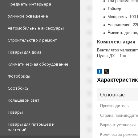
Три режима ско
Предметы интерьера
Таймер
Уличное освещение
Мощность: 100 
Напряжение: 220
Автомобильные аксессуары
Ёмкость для во
Строительство и ремонт
Комплектация
Вентилятор увлажнит
Товары для дома
Пульт ДУ - 1шт
Климатическая оборудование
Фотобоксы
Характеристик
Софтбоксы
Основные
Кольцевой свет
Производитель
Товары
Страна производит
Товары для питомцев и
Вариант установки
растений
Количество режимо