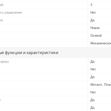
ей
3
го управления
Нет
ти
Да
Новое
Осевой
Механическо
е функции и характеристики
корпус
Да
Нет
Да
Металл, Пла
Нет
ы
Да
Да