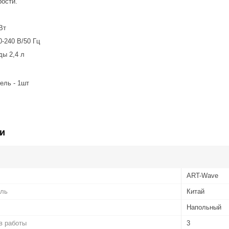
рости.
Вт
-240 В/50 Гц
ды 2,4 л
ель - 1шт
и
ART-Wave
ель
Китай
Напольный
в работы
3