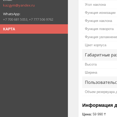
Угол наклона
kazgym@yandex.ru
Функция ионизации
+7 700 681 5053, +7 777 506 9762
Функция наклона
Функция поворота
КАРТА
Функция увлажнени
Цвет корпуса
Габаритные ра
Высота
Ширина
Пользовательс
Объем резервуара 
Информация д
Цена:
59 990 ₸