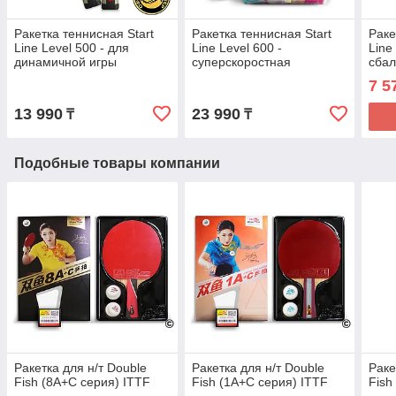
Ракетка теннисная Start
Ракетка теннисная Start
Раке
Line Level 500 - для
Line Level 600 -
Line
динамичной игры
суперскоростная
сба
раке
7 5
13 990
23 990
₸
₸
Подобные товары компании
Ракетка для н/т Double
Ракетка для н/т Double
Раке
Fish (8A+C серия) ITTF
Fish (1A+C серия) ITTF
Fish