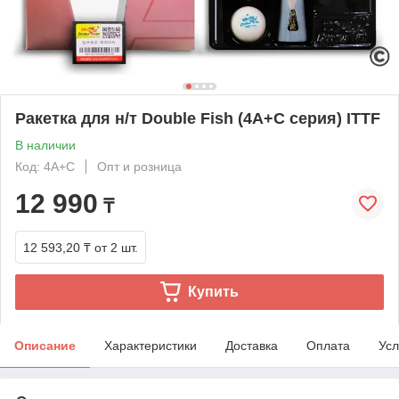
Ракетка для н/т Double Fish (4A+C серия) ITTF
В наличии
Код: 4A+C
Опт и розница
12 990
₸
12 593,20 ₸
от 2 шт.
Купить
Описание
Характеристики
Доставка
Оплата
Усл