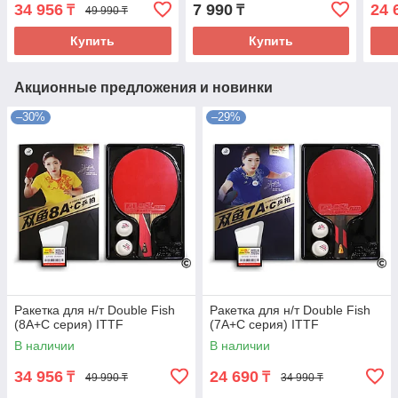
34 956
7 990
24 
₸
₸
49 990 ₸
Купить
Купить
Акционные предложения и новинки
–30%
–29%
Ракетка для н/т Double Fish
Ракетка для н/т Double Fish
(8A+C серия) ITTF
(7A+C серия) ITTF
В наличии
В наличии
34 956
24 690
₸
₸
49 990 ₸
34 990 ₸