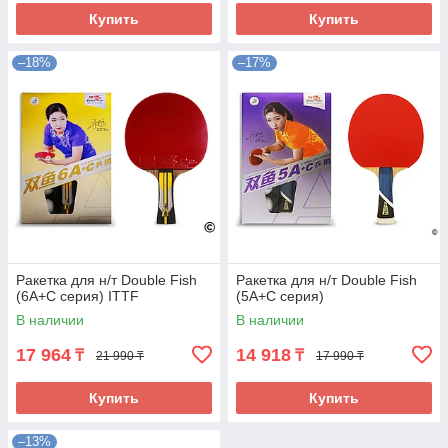
Купить
Купить
–18%
–17%
Ракетка для н/т Double Fish
Ракетка для н/т Double Fish
(6A+C серия) ITTF
(5A+C серия)
В наличии
В наличии
17 964
14 918
₸
₸
21 990 ₸
17 990 ₸
Купить
Купить
–13%