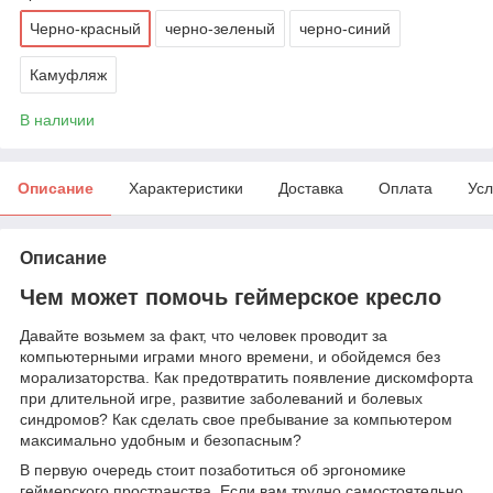
Черно-красный
черно-зеленый
черно-синий
Камуфляж
В наличии
Описание
Характеристики
Доставка
Оплата
Усл
Описание
Чем может помочь геймерское кресло
Давайте возьмем за факт, что человек проводит за
компьютерными играми много времени, и обойдемся без
морализаторства. Как предотвратить появление дискомфорта
при длительной игре, развитие заболеваний и болевых
синдромов? Как сделать свое пребывание за компьютером
максимально удобным и безопасным?
В первую очередь стоит позаботиться об эргономике
геймерского пространства. Если вам трудно самостоятельно