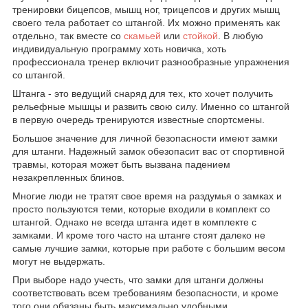
тренировки бицепсов, мышц ног, трицепсов и других мышц
своего тела работает со штангой. Их можно применять как
отдельно, так вместе со
скамьей
или
стойкой
. В любую
индивидуальную программу хоть новичка, хоть
профессионала тренер включит разнообразные упражнения
со штангой.
Штанга - это ведущий снаряд для тех, кто хочет получить
рельефные мышцы и развить свою силу. Именно со штангой
в первую очередь тренируются известные спортсмены.
Большое значение для личной безопасности имеют замки
для штанги. Надежный замок обезопасит вас от спортивной
травмы, которая может быть вызвана падением
незакрепленных блинов.
Многие люди не тратят свое время на раздумья о замках и
просто пользуются теми, которые входили в комплект со
штангой. Однако не всегда штанга идет в комплекте с
замками. И кроме того часто на штанге стоят далеко не
самые лучшие замки, которые при работе с большим весом
могут не выдержать.
При выборе надо учесть, что замки для штанги должны
соответствовать всем требованиям безопасности, и кроме
того они обязаны быть максимально удобными.