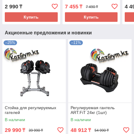
2 990
7 455
4 4
₸
₸
7 490 ₸
Купить
Купить
Акционные предложения и новинки
–25%
–11%
Стойка для регулируемых
Регулируемая гантель
гателей
ART.FiT 24кг (1шт)
В наличии
В наличии
29 990
48 912
₸
₸
39 990 ₸
54 990 ₸