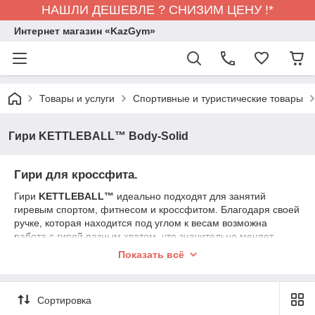
НАШЛИ ДЕШЕВЛЕ ? СНИЗИМ ЦЕНУ !*
Интернет магазин «KazGym»
Товары и услуги
Спортивные и туристические товары
Гири KETTLEBALL™ Body-Solid
Гири для кроссфита.
Гири
KETTLEBALL™
идеально подходят для занятий
гиревым спортом, фитнесом и кроссфитом. Благодаря своей
ручке, которая находится под углом к весам возможна
работа с гирей разным хватом, что значительно меняет
ощущение от нагрузки и вносит разнообразие в
Показать всё
тренировочный процесс.
Выбирайте свой вес от 2 кг до 30 кг!
Сортировка