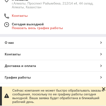
г.Алматы, Проспект Райымбека, 212/14 к4, 44 склад,
Алматы, Казахстан
Контакты
Сегодня выходной
Показать весь график работы
О нас
Контакты
Доставка и оплата
График работы
Полная версия сайта
Сейчас компания не может быстро обрабатывать заказы и
сообщения, поскольку по ее графику работы сегодня
выходной. Ваша заявка будет обработана в ближайший
Сайт создан на маркетплейсе
Satu.kz
рабочий день.