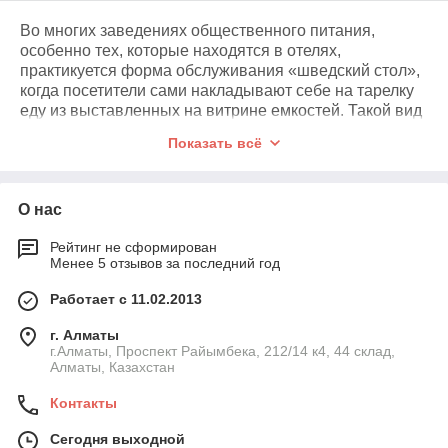
Во многих заведениях общественного питания,
особенно тех, которые находятся в отелях,
практикуется форма обслуживания «шведский стол»,
когда посетители сами накладывают себе на тарелку
еду из выставленных на витрине емкостей. Такой вид
услуг завоевал большую популярность: он удобен и
Показать всё
клиентам, и сотрудникам. Шведский стол используется
во время приемов, банкетов, различных презентаций.
По подсчетам зарубежных маркетологов, этот вариант
О нас
обслуживания увеличивает доходы заведения до 40
%. В некоторых учреждениях общепита комбинируют
Рейтинг не сформирован
свободный доступ к холодным закускам, чаще всего
Менее 5 отзывов за последний год
салатам, и подачу горячих блюд официантом. Для
организации обслуживания требуется
Работает с 11.02.2013
соответствующее оборудование. Оно должно не
только соответствовать техническим требованиям,
г. Алматы
предъявляемым к таким приборам, но и иметь
г.Алматы, Проспект Райымбека, 212/14 к4, 44 склад,
Алматы, Казахстан
привлекательный дизайн, ибо только сочетание
вкусных, ароматных салатов и холодных закусок со
Контакты
стильным внешним видом оборудования может
привлечь достаточно большое количество клиентов.
Сегодня выходной