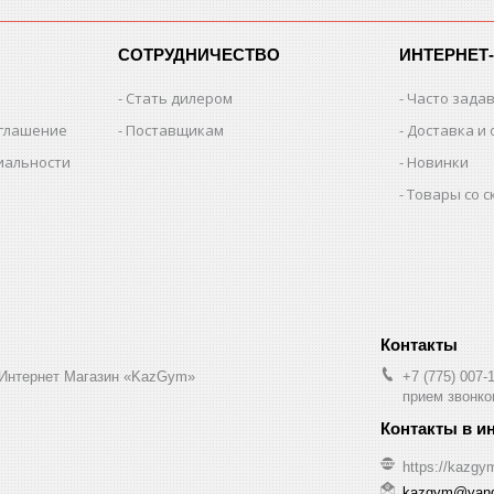
СОТРУДНИЧЕСТВО
ИНТЕРНЕТ
Стать дилером
Часто зада
оглашение
Поставщикам
Доставка и 
иальности
Новинки
Товары со 
 Интернет Магазин «KazGym»
+7 (775) 007-
прием звонков
https://kazgy
kazgym@yand