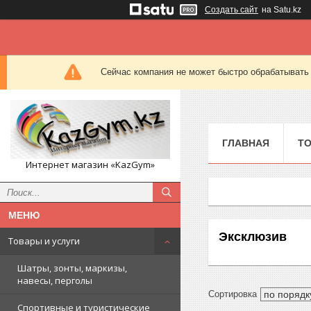
Создать сайт
на Satu.kz
Сейчас компания не может быстро обрабатывать 
ГЛАВНАЯ
ТО
Интернет магазин «KazGym»
Эксклюзив
Товары и услуги
Шатры, зонты, маркизы,
навесы, перголы
Спортивные и туристические