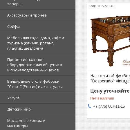
товары
DES-VC-01
Аксессуары и прочее
Сейфы
Мебель для сада, дома, кафе и
туризма (качели, ротанг,
пластик, шезлонги)
Профессиональное
оборудование для общепита
и производственных цехов
Настольный футбол
"Desperado" Vintage 
Бильярдные столы фабрики
"Cтарт" (Россия) и аксессуары
Цену уточняйте
Услуги
Нет в наличии
+7 (775) 007-11-15
Детский мир
Массажные кресла и
массажеры